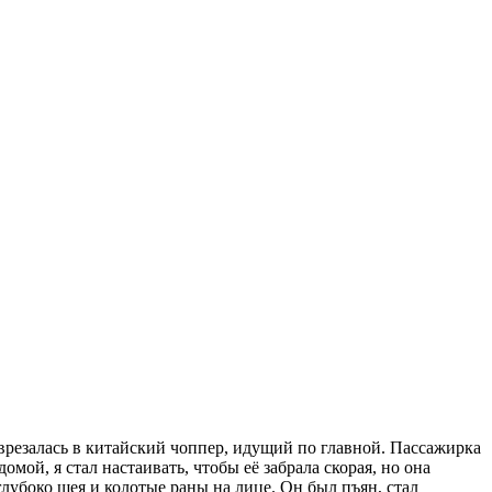
 врезалась в китайский чоппер, идущий по главной. Пассажирка
омой, я стал настаивать, чтобы её забрала скорая, но она
глубоко шея и колотые раны на лице. Он был пъян, стал