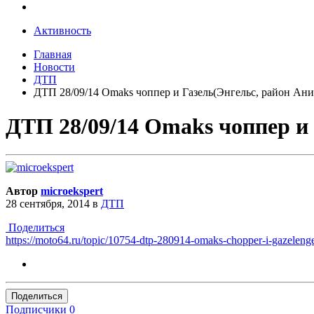
Активность
Главная
Новости
ДТП
ДТП 28/09/14 Omaks чоппер и Газель(Энгельс, район Ани
ДТП 28/09/14 Omaks чоппер и 
Автор
microekspert
28 сентября, 2014
в
ДТП
Поделиться
https://moto64.ru/topic/10754-dtp-280914-omaks-chopper-i-gazelenge
Поделиться
Подписчики
0