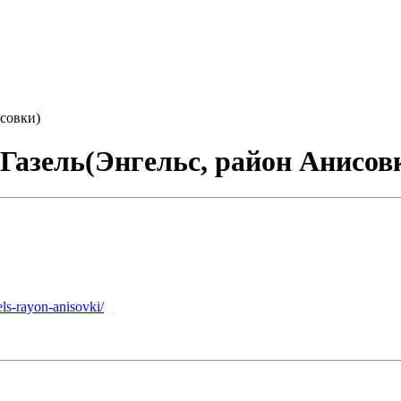
совки)
Газель(Энгельс, район Анисов
ls-rayon-anisovki/