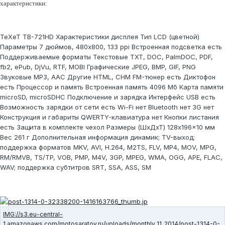
характеристики:
TeXeT TB-721HD Характеристики дисплея
Тип
LCD (цветной)
Параметры
7 дюймов, 480x800, 133 ppi
Встроенная подсветка
есть
Поддерживаемые форматы
Текстовые
TXT, DOC, PalmDOC, PDF,
fb2, ePub, DjVu, RTF, MOBI
Графические
JPEG, BMP, GIF, PNG
Звуковые
MP3, AAC
Другие
HTML, CHM
FM-тюнер
есть
Диктофон
есть Процессор и память
Встроенная память
4096 Мб
Карта памяти
microSD, microSDHC Подключение и зарядка
Интерфейс USB
есть
Возможность зарядки от сети
есть
Wi-Fi
нет
Bluetooth
нет
3G
нет
Конструкция и габариты
QWERTY-клавиатура
нет
Кнопки листания
есть
Защита в комплекте
чехол
Размеры (ШxДxT)
128x196x10 мм
Вес
261 г
Дополнительная информация
динамик; TV-выход;
поддержка форматов MKV, AVI, H.264, M2TS, FLV, MP4, MOV, MPG,
RM/RMVB, TS/TP, VOB, PMP, M4V, 3GP, MPEG, WMA, OGG, APE, FLAC,
WAV; поддержка субтитров SRT, SSA, ASS, SM