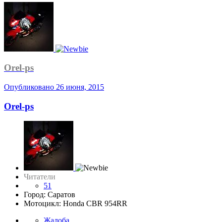
Orel-ps
Опубликовано
26 июня, 2015
Orel-ps
Читатели
51
Город: Саратов
Мотоцикл: Honda CBR 954RR
Жалоба