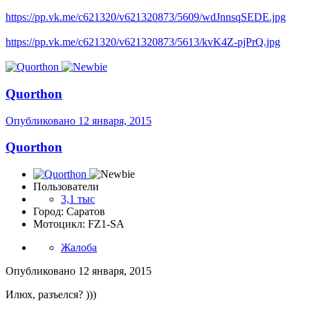
https://pp.vk.me/c621320/v621320873/5609/wdJnnsqSEDE.jpg
https://pp.vk.me/c621320/v621320873/5613/kvK4Z-pjPrQ.jpg
Quorthon
Опубликовано
12 января, 2015
Quorthon
Пользователи
3,1 тыс
Город: Саратов
Мотоцикл: FZ1-SA
Жалоба
Опубликовано
12 января, 2015
Илюх, разъелся? )))