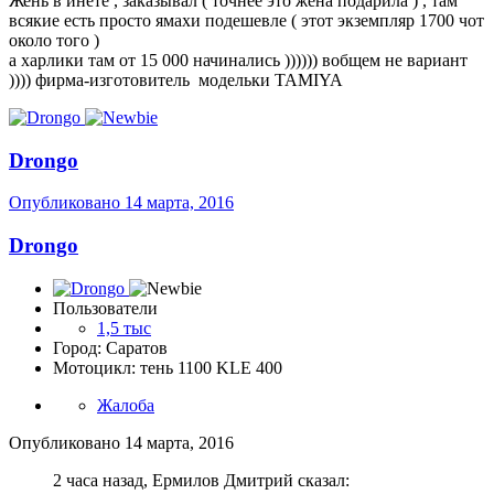
Жень в инете , заказывал ( точнее это жена подарила ) , там
всякие есть просто ямахи подешевле ( этот экземпляр 1700 чот
около того )
а харлики там от 15 000 начинались )))))) вобщем не вариант
)))) фирма-изготовитель модельки TAMIYA
Drongo
Опубликовано
14 марта, 2016
Drongo
Пользователи
1,5 тыс
Город: Саратов
Мотоцикл: тень 1100 KLE 400
Жалоба
Опубликовано
14 марта, 2016
2 часа назад, Ермилов Дмитрий сказал: