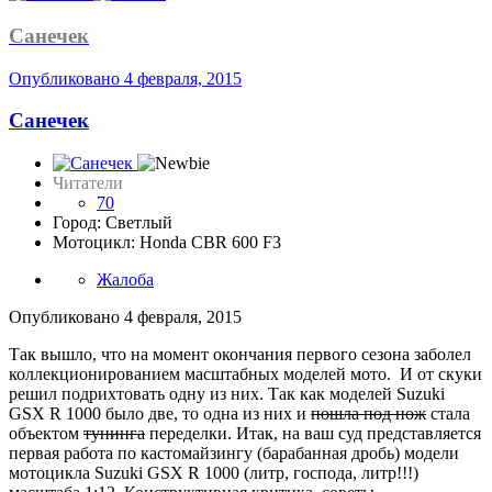
Санечек
Опубликовано
4 февраля, 2015
Санечек
Читатели
70
Город: Светлый
Мотоцикл: Honda CBR 600 F3
Жалоба
Опубликовано
4 февраля, 2015
Так вышло, что на момент окончания первого сезона заболел
коллекционированием масштабных моделей мото. И от скуки
решил подрихтовать одну из них. Так как моделей Suzuki
GSX R 1000 было две, то одна из них и
пошла под нож
стала
объектом
тунинга
переделки. Итак, на ваш суд представляется
первая работа по кастомайзингу (барабанная дробь) модели
мотоцикла Suzuki GSX R 1000 (литр, господа, литр!!!)