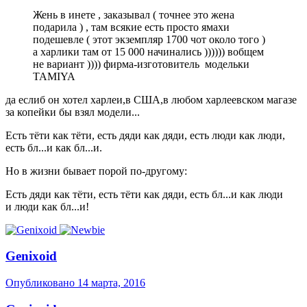
Жень в инете , заказывал ( точнее это жена
подарила ) , там всякие есть просто ямахи
подешевле ( этот экземпляр 1700 чот около того )
а харлики там от 15 000 начинались )))))) вобщем
не вариант )))) фирма-изготовитель модельки
TAMIYA
да еслиб он хотел харлеи,в США,в любом харлеевском магазе
за копейки бы взял модели...
Есть тёти как тёти, есть дяди как дяди, есть люди как люди,
есть бл...и как бл...и.
Но в жизни бывает порой по-другому:
Есть дяди как тёти, есть тёти как дяди, есть бл...и как люди
и люди как бл...и!
Genixoid
Опубликовано
14 марта, 2016