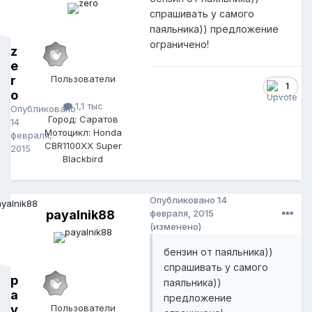
спрашивать у самого
паяльника)) предложение
ограничено!
z
e
r
Пользователи
1
o
1,1 тыс
Опубликовано
Город: Саратов
14
Мотоцикл: Honda
февраля,
CBR1100XX Super
2015
Blackbird
Опубликовано
14
payalnik88
февраля, 2015
(изменено)
бензин от паяльника))
спрашивать у самого
p
паяльника))
a
предложение
y
Пользователи