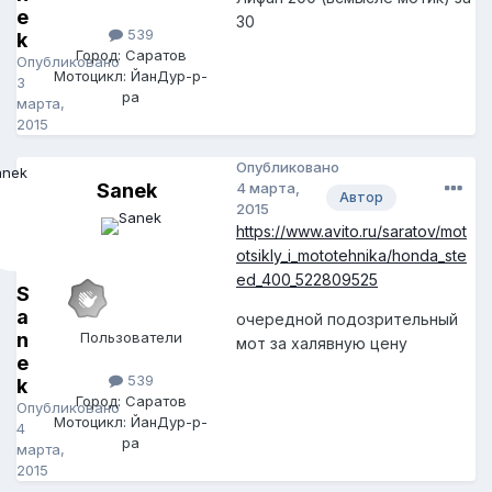
e
30
539
k
Город: Саратов
Опубликовано
Мотоцикл: ЙанДур-р-
3
ра
марта,
2015
Опубликовано
Sanek
4 марта,
Автор
2015
https://www.avito.ru/saratov/mot
otsikly_i_mototehnika/honda_ste
ed_400_522809525
S
a
очередной подозрительный
n
Пользователи
мот за халявную цену
e
539
k
Город: Саратов
Опубликовано
Мотоцикл: ЙанДур-р-
4
ра
марта,
2015