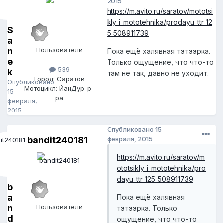
2015
https://m.avito.ru/saratov/mototsi
kly_i_mototehnika/prodayu_ttr_12
S
5_508911739
a
n
Пользователи
Пока ещё халявная тэтээрка.
e
Только ощущение, что что-то
539
k
там не так, давно не уходит.
Город: Саратов
Опубликовано
Мотоцикл: ЙанДур-р-
15
ра
февраля,
2015
Опубликовано
15
bandit240181
февраля, 2015
https://m.avito.ru/saratov/m
ototsikly_i_mototehnika/pro
dayu_ttr_125_508911739
b
a
Пока ещё халявная
n
Пользователи
тэтээрка. Только
d
ощущение, что что-то