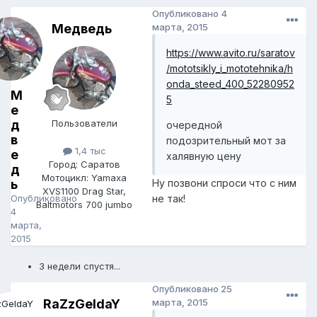
Опубликовано
4
Медведь
марта, 2015
https://www.avito.ru/saratov
/mototsikly_i_mototehnika/h
onda_steed_400_52280952
М
5
е
д
Пользователи
очередной
в
подозрительный мот за
1,4 тыс
е
халявную цену
Город: Саратов
д
Мотоцикл: Yamaxa
ь
Ну позвони спроси что с ним
XVS1100 Drag Star,
Опубликовано
не так!
Baltmotors 700 jumbo
4
марта,
2015
3 недели спустя...
Опубликовано
25
RaZzGeldaY
марта, 2015