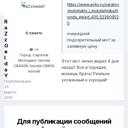
https://www.avito.ru/saratov
/mototsikly_i_mototehnika/h
onda_steed_400_52280952
R
5
a
Z
В памяти
очередной
z
подозрительный мот за
G
халявную цену
59
e
Город: Саратов
l
Мотоцикл: Honda
Этот мот лично видел 4 дня
d
CB400R; Honda CB600
назад!) Всё в порядке,
a
Hornet
можешь брать! Реально
Y
ухоженный и хороший!
Опубликовано
25
марта,
2015
Для публикации сообщений