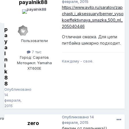
payalnik88
февраля, 2015
https://www.avito.ru/saratov/zap
chasti_i_aksessuary/berner_vyso
koeffektivnaya_smazka_500_ml_
205040446
p
a
Отличная смазка. Для цепи
y
Пользователи
питбайка шикарно подходит.
a
7 тыс
l
Город: Саратов
n
Каждому - своё.
Мотоцикл: Yamaha
i
XT600E
k
8
8
Опубликовано
14
февраля,
2015
Опубликовано
14
zero
февраля, 2015
бензин от паяльника))