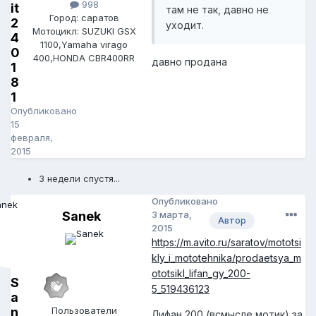
998
it
там не так, давно не
Город: cаратов
2
уходит.
Мотоцикл: SUZUKI GSX
4
1100,Yamaha virago
0
400,HONDA CBR400RR
давно продана
1
8
1
Опубликовано
15
февраля,
2015
3 недели спустя...
Опубликовано
Sanek
3 марта,
Автор
2015
https://m.avito.ru/saratov/mototsi
kly_i_mototehnika/prodaetsya_m
ototsikl_lifan_gy_200-
S
5_519436123
a
n
Пользователи
Лифан 200 (всмысле мотик) за