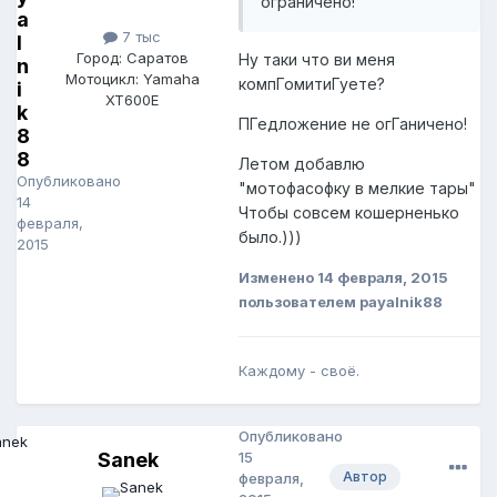
ограничено!
a
7 тыс
l
Город: Саратов
Ну таки что ви меня
n
Мотоцикл: Yamaha
компГомитиГуете?
i
XT600E
k
ПГедложение не огГаничено!
8
8
Летом добавлю
Опубликовано
"мотофасофку в мелкие тары"
14
Чтобы совсем кошерненько
февраля,
было.)))
2015
Изменено
14 февраля, 2015
пользователем payalnik88
Каждому - своё.
Опубликовано
Sanek
15
Автор
февраля,