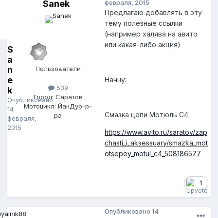
Sanek
февраля, 2015
Предлагаю добавлять в эту
тему полезные ссылки
(например халява на авито
или какая-либо акция)
S
a
n
Пользователи
e
Начну:
539
k
Город: Саратов
Опубликовано
Мотоцикл: ЙанДур-р-
14
Смазка цепи Мотюль С4:
ра
февраля,
2015
https://www.avito.ru/saratov/zap
chasti_i_aksessuary/smazka_mot
otsepey_motul_c4_508186577
1
Опубликовано
14