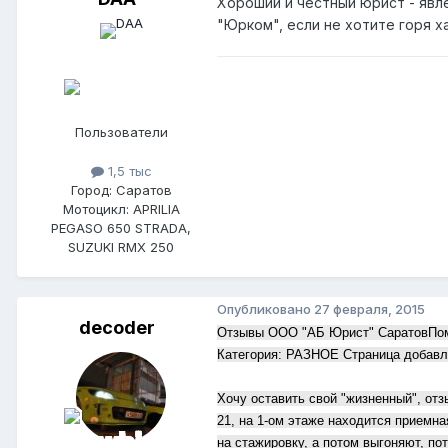
Хороший и честный юрист - явл
"Юрком", если не хотите горя х
Пользователи
1,5 тыс
Город: Саратов
Мотоцикл: APRILIA
PEGASO 650 STRADA,
SUZUKI RMX 250
Опубликовано
27 февраля, 2015
decoder
Отзывы ООО "АБ Юрист" СаратовПом
Категория: РАЗНОЕ Страница добавле
Хочу оставить свой "жизненный", отз
21, на 1-ом этаже находится приемная
на стажировку, а потом выгоняют, п