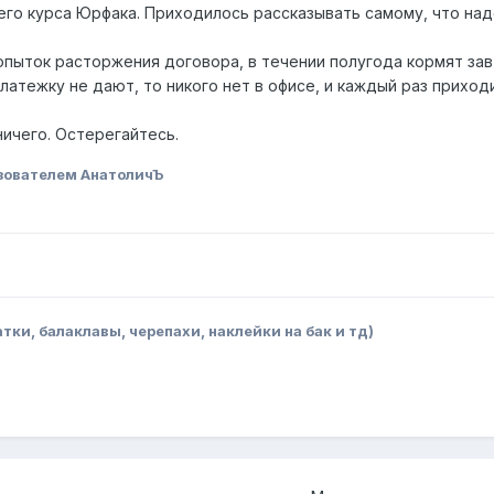
го курса Юрфака. Приходилось рассказывать самому, что надо
опыток расторжения договора, в течении полугода кормят завт
платежку не дают, то никого нет в офисе, и каждый раз приход
ничего. Остерегайтесь.
зователем АнатоличЪ
ки, балаклавы, черепахи, наклейки на бак и тд)