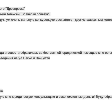
ого "Древпрома"
кин Алексей. Всячески советую.
удут: уж очень сильную конкуренцию составляют другим шаражным конт
да и совести,обратилась за бесплатной юридической помощью-мне ее ока
оведения на ул Сакко и Ванцетти
ия
ную мне юридическую консультацию и сэкономленные деньги! Буду обра