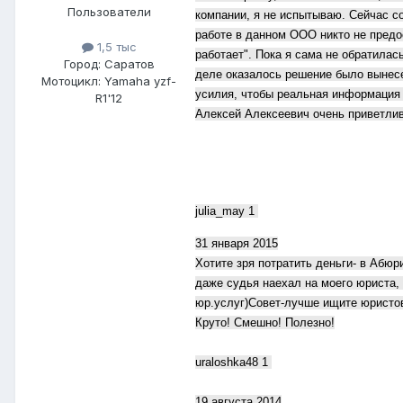
Пользователи
компании, я не испытываю. Сейчас со
работе в данном ООО никто не предос
1,5 тыс
работает". Пока я сама не обратилас
Город: Саратов
деле оказалось решение было вынесе
Мотоцикл: Yamaha yzf-
усилия, чтобы реальная информация 
R1'12
Алексей Алексеевич очень приветливо
julia_may 1
31 января 2015
Хотите зря потратить деньги- в Абю
даже судья наехал на моего юриста, 
юр.услуг)Совет-лучше ищите юристо
Круто! Смешно! Полезно!
uraloshka48 1
19 августа 2014