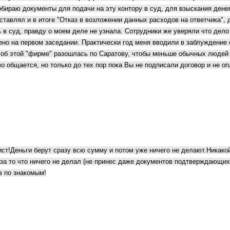
бираю документы для подачи на эту контору в суд, для взыскания денег
тавлял и в итоге "Отказ в возложении данных расходов на ответчика", 
ь в суд, правду о моем деле не узнала. Сотрудники же уверяли что дело 
но на первом заседании. Практически год меня вводили в заблуждение о
об этой "фирме" разошлась по Саратову, чтобы меньше обычных людей п
 общается, но только до тех пор пока Вы не подписали договор и не оп
рист!Деньги берут сразу всю сумму и потом уже ничего не делают.Никак
за то что ничего не делал (не принес даже документов подтверждающих,
в по знакомым!