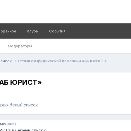
збранное
Клубы
События
Модераторы
список
Отзыв о Юридической Компании «АБ ЮРИСТ»
 «АБ ЮРИСТ»
ерно-белый список
зменено)
СТ» в чёрный список