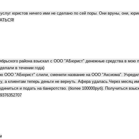
 услуг юристов ничего ими не сделано по сей поры. Они вруны, они, юри
АТЬСЯ!
ктябрьского района взыскал с ООО "АБюрист" денежные средства в мою 
 делали в течении года)
нию ООО "АБюрист" слили, сменили название на ООО "Аксиома". Учреди
у, а клиентам теперь деньги не вернуть. Афера удалась.Через месяц и
диниться и подать на банкротство. (более 100000руб). Получиться взы
89376352707
и