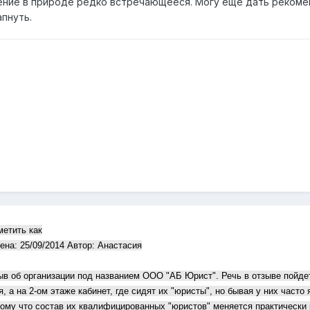
ение в природе редко встречающееся. Могу еще дать рекоме
апнуть.
етить как
на: 25/09/2014 Автор: Анастасия
ыв об организации под названием ООО "АБ Юрист". Речь в отзыве пойдет
, а на 2-ом этаже кабинет, где сидят их "юристы", но бывая у них часто
отому что состав их квалифицированных "юристов" меняется практическ