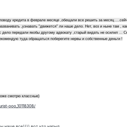
поводу кредита в феврале месяце ,обещали все решить за месяц ....сей
азванивать ,узнавать "движется" ли наше дело. Нет, воз и ныне там , к
ас дело передали якобы другому адвокату ,старый видать не осилил ... С
рекомендую туда обращаться поберегите нервы и собственные деньги !
тоже смотрю классные)
urist-ooo_10118308/
ы наше все)))) вот что нарыл