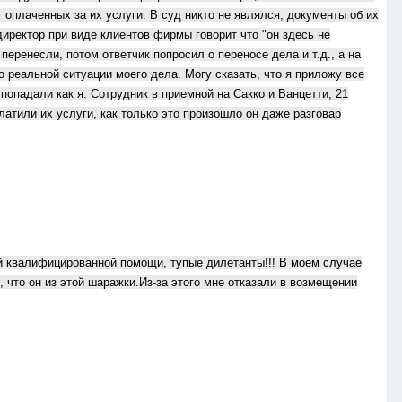
 оплаченных за их услуги. В суд никто не являлся, документы об их
директор при виде клиентов фирмы говорит что "он здесь не
перенесли, потом ответчик попросил о переносе дела и т.д., а на
 реальной ситуации моего дела. Могу сказать, что я приложу все
опадали как я. Сотрудник в приемной на Сакко и Ванцетти, 21
латили их услуги, как только это произошло он даже разговар
ой квалифицированной помощи, тупые дилетанты!!! В моем случае
 что он из этой шаражки.Из-за этого мне отказали в возмещении