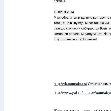
tink84 1
16 июня 2014
Муж обратился в данную контору по 
того , еще вынуждены постоянно им н
, так до сих пор и собираются !Сейч
компании оплачены -услуги нет! Не 
Круто! Смешно! (2) Полезно!
http://vk.com/aburist
Отзывы о них 
http://www.yell.ru/saratov/com/aby
Жаль не прочел раньше))) отзыв