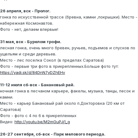
26 апреля, вск - Пролог.
гонка по искусственной трассе (бревна, камни ,покрышки). Место -
набережная Космонавтов.
Фото - нет, делаем впервые!
31 мая, вск - Бурелом трофи.
лесная гонка, очень много бревен, ручьев, подъемов и спусков по
ущельям и среди деревьев.
Место - лес поселка Сокол (в пределах Саратова)
Фото - первые три фото в прикрепленных.Больше фото тут:
https://yadi.sk/d/84DnN7yDZhEHv
11-12 июля сб-вск - Банановый рай.
ночная гонка в песчаном карьере, факелы, музыка, танцы, песок и
камни.
Место - карьер Банановый рай около п.Докторовка (20 км от
Саратова)
Фото - фото с 4 по 6 в прикрепленных
Видео:
http://youtu.be/M2mGuPJj1_g
26-27 сентября, сб-вск - Парк мелового периода.