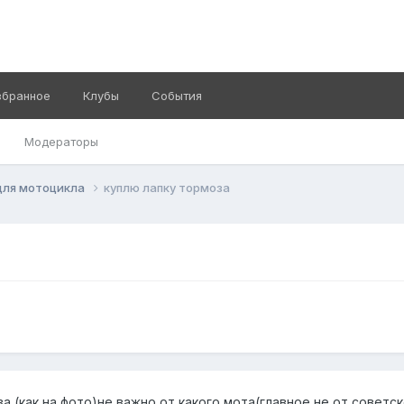
збранное
Клубы
События
Модераторы
для мотоцикла
куплю лапку тормоза
а,(как на фото)не важно от какого мота(главное не от советск