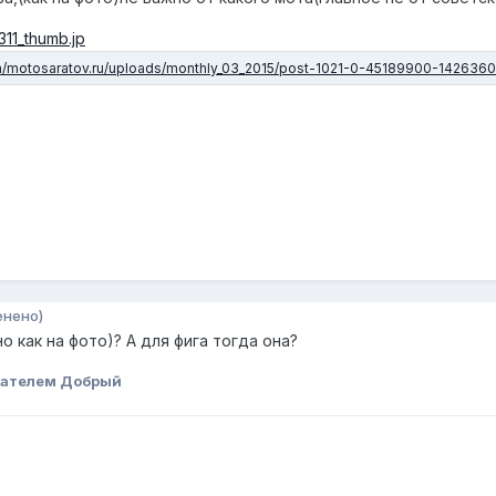
енено)
но как на фото)? А для фига тогда она?
вателем Добрый