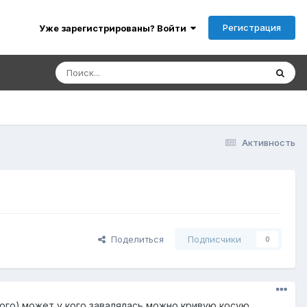
Регистрация
Уже зарегистрированы? Войти
Активность
Поделиться
Подписчики
0
ого).может у кого завалялась,можно кривую,косую....