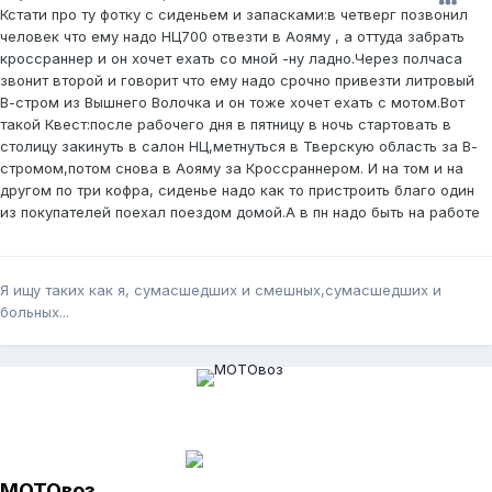
Кстати про ту фотку с сиденьем и запасками:в четверг позвонил
человек что ему надо НЦ700 отвезти в Аояму , а оттуда забрать
кроссраннер и он хочет ехать со мной -ну ладно.Через полчаса
звонит второй и говорит что ему надо срочно привезти литровый
В-стром из Вышнего Волочка и он тоже хочет ехать с мотом.Вот
такой Квест:после рабочего дня в пятницу в ночь стартовать в
столицу закинуть в салон НЦ,метнуться в Тверскую область за В-
стромом,потом снова в Аояму за Кроссраннером. И на том и на
другом по три кофра, сиденье надо как то пристроить благо один
из покупателей поехал поездом домой.А в пн надо быть на работе
Я ищу таких как я, сумасшедших и смешных,сумасшедших и
больных...
МОТОвоз