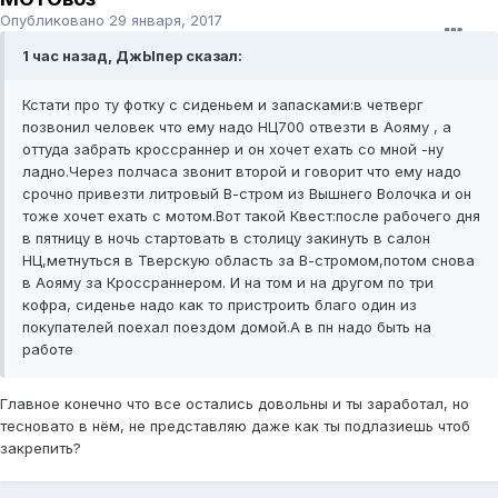
Опубликовано
29 января, 2017
1 час назад, ДжЫпер сказал:
Кстати про ту фотку с сиденьем и запасками:в четверг
позвонил человек что ему надо НЦ700 отвезти в Аояму , а
оттуда забрать кроссраннер и он хочет ехать со мной -ну
ладно.Через полчаса звонит второй и говорит что ему надо
срочно привезти литровый В-стром из Вышнего Волочка и он
тоже хочет ехать с мотом.Вот такой Квест:после рабочего дня
в пятницу в ночь стартовать в столицу закинуть в салон
НЦ,метнуться в Тверскую область за В-стромом,потом снова
в Аояму за Кроссраннером. И на том и на другом по три
кофра, сиденье надо как то пристроить благо один из
покупателей поехал поездом домой.А в пн надо быть на
работе
Главное конечно что все остались довольны и ты заработал, но
тесновато в нём, не представляю даже как ты подлазиешь чтоб
закрепить?