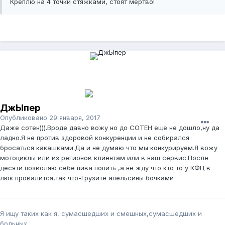
Креплю на 4 точки стяжками, стоят мёртво!
ДжЫпер
Опубликовано
29 января, 2017
Даже сотен))).Вроде давно вожу но до СОТЕН еще не дошло,ну да
ладно.Я не против здоровой конкуренции и не собирался
бросаться какашками.Да и не думаю что мы конкурируем.Я вожу
мотоциклы или из регионов клиентам или в наш сервис.После
десяти позволяю себе пива попить ,а не жду что кто то у КФЦ в
люк провалится,так что-Грузите апельсины бочками
Я ищу таких как я, сумасшедших и смешных,сумасшедших и
больных...