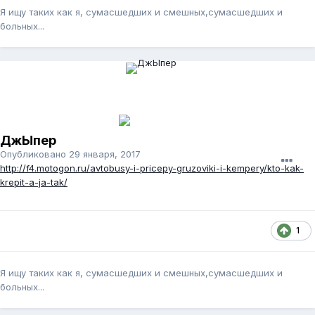
Я ищу таких как я, сумасшедших и смешных,сумасшедших и
больных...
ДжЫпер
Опубликовано
29 января, 2017
http://f4.motogon.ru/avtobusy-i-pricepy-gruzoviki-i-kempery/kto-kak-
krepit-a-ja-tak/
1
Я ищу таких как я, сумасшедших и смешных,сумасшедших и
больных...