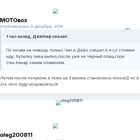
МОТОвоз
Опубликовано
9 декабря, 2016
1 час назад, ДжЫпер сказал:
По ночам на помощь только Чип и Дейл спешат.А я со стоянки
иду, бутылку пива выпил,после уже не Черный плащ,гори
Сен-Канар синим пламенем.
Летом после полуночи я тоже на Хэнкока становлюсь похож))) но в
это лето буду исправляться!
oleg200811