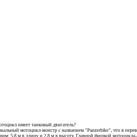
мотоцикл имеет танковый двигатель?
кальный мотоцикл-монстр с названием "Panzerbike", что в перев
им: 5,8 м в длину и 2,8 м в высоту. Главной фишкой мотоцикла-м