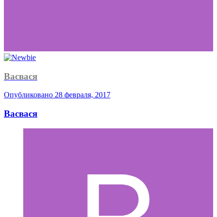
Васвася
Опубликовано
28 февраля, 2017
Васвася