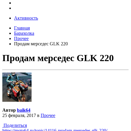
Активность
Главная
Барахолка
Прочее
Продам мерседес GLK 220
Продам мерседес GLK 220
Автор
baik64
25 февраля, 2017
в
Прочее
Поделиться
https://moto64.ru/topic/14116-prodam-mersedes-glk-220/