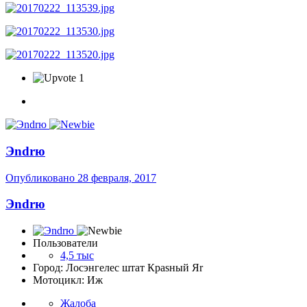
1
Эndrю
Опубликовано
28 февраля, 2017
Эndrю
Пользователи
4,5 тыс
Город: Лосэнгелес штат Краsный Яr
Мотоцикл: Иж
Жалоба