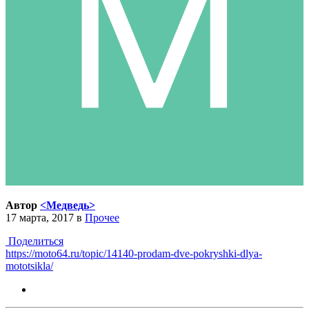
Автор
<Медведь>
17 марта, 2017
в
Прочее
Поделиться
https://moto64.ru/topic/14140-prodam-dve-pokryshki-dlya-
mototsikla/