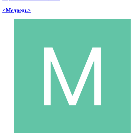
<Медведь>