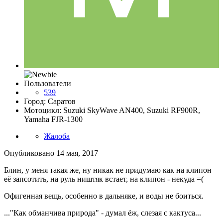
Пользователи
539
Город: Саратов
Мотоцикл: Suzuki SkyWave AN400, Suzuki RF900R,
Yamaha FJR-1300
Жалоба
Опубликовано
14 мая, 2017
Блин, у меня такая же, ну никак не придумаю как на клипон
её запсотить, на руль ништяк встает, на клипон - некуда =(
Офигенная вещь, особенно в дальняке, и воды не боиться.
..."Как обманчива природа" - думал ёж, слезая с кактуса...