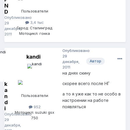
N
D
Пользователи
Опубликовано
3,4 тыс
29
Город: Сталинград
декабря,
Мотоцикл: гонка
2011
Опубликовано
kandi
29
Автор
декабря,
2011
на днях скину
k
скорее всего после НГ
a
а то я уже как то не особо в
n
Пользователи
настроении на работе
d
появляться
952
i
Мотоцикл: suzuki gsx
Опубликовано
750
29
декабря,