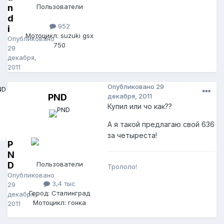
n
Пользователи
d
952
i
Мотоцикл: suzuki gsx
Опубликовано
750
29
декабря,
2011
Опубликовано
29
PND
декабря, 2011
Купил или чо как??
А я такой предлагаю свой 636
за четыреста!
P
N
D
Пользователи
Трололо!
Опубликовано
3,4 тыс
29
Город: Сталинград
декабря,
Мотоцикл: гонка
2011