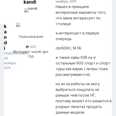
kandi
ноября, 2011
Нашел в принципе
интересные варианты того
что меня интересует по
столице
k
a
а интересуют в первую
n
Пользователи
очередь
d
952
i
cbr600rr, f4 f4i
Мотоцикл: suzuki gsx
Опубликовано
750
а также кавы 636 ну и
29
ноября,
остальные 600 спорт и спорт
2011
туры как варик ( литры тоже
рассматриваются)
но из за работы не могу
выбраться пощупать их
раньше чем после НГ,
поэтому может кто решится в
родных пенатах продать
данные модели