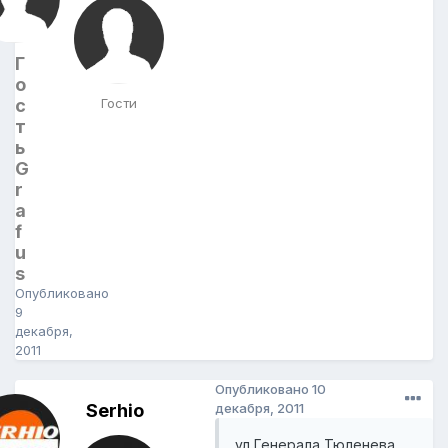
Г
о
с
Гости
т
ь
G
r
a
f
u
s
Опубликовано
9
декабря,
2011
Опубликовано
10
Serhio
декабря, 2011
ул Генерала Тюленева