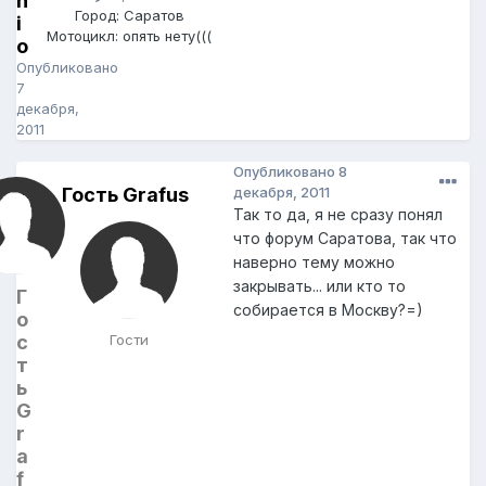
n
Город: Саратов
i
Мотоцикл: опять нету(((
o
Опубликовано
7
декабря,
2011
Опубликовано
8
Гость Grafus
декабря, 2011
Так то да, я не сразу понял
что форум Саратова, так что
наверно тему можно
закрывать... или кто то
Г
собирается в Москву?=)
о
с
Гости
т
ь
G
r
a
f