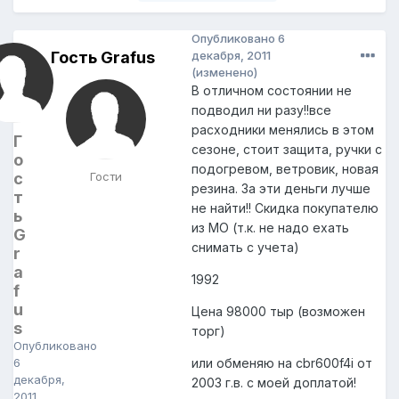
Опубликовано
6
Гость Grafus
декабря, 2011
(изменено)
В отличном состоянии не
подводил ни разу!!все
расходники менялись в этом
Г
сезоне, стоит защита, ручки с
о
подогревом, ветровик, новая
с
Гости
резина. За эти деньги лучше
т
не найти!! Скидка покупателю
ь
из МО (т.к. не надо ехать
G
снимать с учета)
r
a
1992
f
u
Цена 98000 тыр (возможен
s
торг)
Опубликовано
6
или обменяю на cbr600f4i от
декабря,
2003 г.в. с моей доплатой!
2011