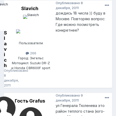
Опубликовано
8
Slavich
декабря, 2011
дождись 18 числа )) буду в
Москве. Повторяю вопрос:
Где можно посмотреть
конкретнее?
S
l
a
Пользователи
v
266
i
Город: Энгельс
c
Мотоцикл: Suzuki DR-Z
h
и Honda CBR600F sport
Опубликовано
8
декабря,
2011
Опубликовано
9
Гость Grafus
декабря, 2011
ул Генерала Тюленева это
район теплого стана (юго-