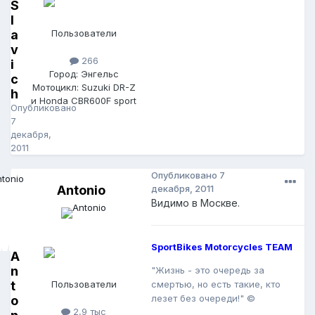
S
l
a
Пользователи
v
266
i
Город: Энгельс
c
Мотоцикл: Suzuki DR-Z
h
и Honda CBR600F sport
Опубликовано
7
декабря,
2011
Опубликовано
7
Antonio
декабря, 2011
Видимо в Москве.
SportBikes Motorcycles TEAM
A
n
"Жизнь - это очередь за
t
Пользователи
смертью, но есть такие, кто
лезет без очереди!" ©
o
2,9 тыс