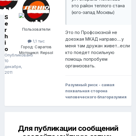
это район теплого стана
(юго-запад Москвы)
S
e
r
Пользователи
Это по Профсоюзной не
h
доезжая МКАД направо.....у
1,1 тыс
i
меня там дружан живет...если
Город: Саратов
o
кто поедет посильную
Мотоцикл: Repsol
Опубликовано
помощь попробуем
10
организовать.
декабря,
2011
Разумный риск - самая
похвальная сторона
человеческого благоразумия
Для публикации сообщений