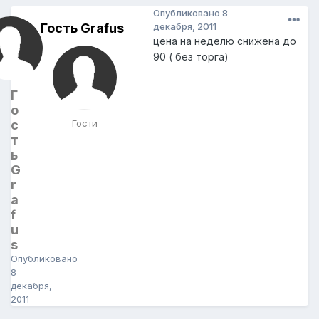
Опубликовано
8
Гость Grafus
декабря, 2011
цена на неделю снижена до
90 ( без торга)
Г
о
с
Гости
т
ь
G
r
a
f
u
s
Опубликовано
8
декабря,
2011