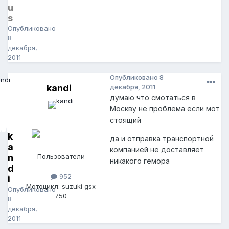
u
s
Опубликовано
8
декабря,
2011
Опубликовано
8
kandi
декабря, 2011
думаю что смотаться в
Москву не проблема если мот
стоящий
k
да и отправка транспортной
a
компанией не доставляет
n
Пользователи
никакого гемора
d
952
i
Мотоцикл: suzuki gsx
Опубликовано
750
8
декабря,
2011