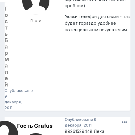
проблем)
Г
о
Укажи телефон для связи - так
с
Гости
будет гораздо удобнее
т
потенциальным покупателям.
ь
Б
а
р
м
а
л
е
й
Опубликовано
9
декабря,
2011
Опубликовано
9
Гость Grafus
декабря, 2011
89261529448 Леха