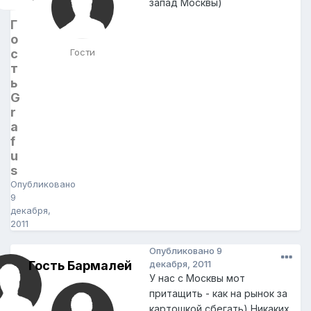
запад Москвы)
Г
о
с
Гости
т
ь
G
r
a
f
u
s
Опубликовано
9
декабря,
2011
Опубликовано
9
Гость Бармалей
декабря, 2011
У нас с Москвы мот
притащить - как на рынок за
картошкой сбегать) Никаких