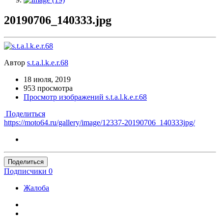
20190706_140333.jpg
Автор
s.t.a.l.k.e.r.68
18 июля, 2019
953 просмотра
Просмотр изображений s.t.a.l.k.e.r.68
Поделиться
https://moto64.ru/gallery/image/12337-20190706_140333jpg/
Поделиться
Подписчики
0
Жалоба