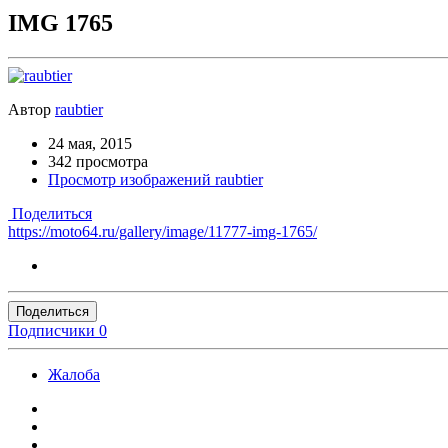
IMG 1765
Автор
raubtier
24 мая, 2015
342 просмотра
Просмотр изображений raubtier
Поделиться
https://moto64.ru/gallery/image/11777-img-1765/
Поделиться
Подписчики
0
Жалоба