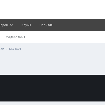
збранное
Клубы
События
Модераторы
Man
MG 1621