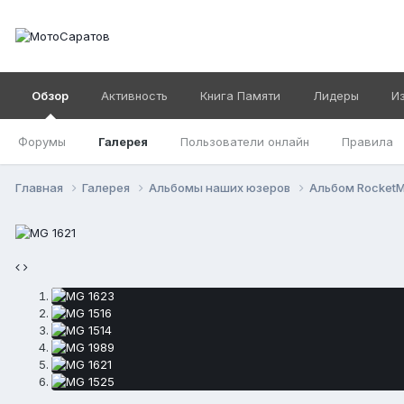
Обзор
Активность
Книга Памяти
Лидеры
И
Форумы
Галерея
Пользователи онлайн
Правила
Главная
Галерея
Альбомы наших юзеров
Альбом Rocket