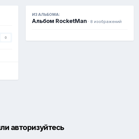
ИЗ АЛЬБОМА:
Альбом RocketMan
· 8 изображений
0
ли авторизуйтесь
й