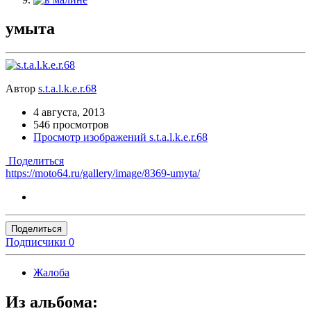
умыта
Автор
s.t.a.l.k.e.r.68
4 августа, 2013
546 просмотров
Просмотр изображений s.t.a.l.k.e.r.68
Поделиться
https://moto64.ru/gallery/image/8369-umyta/
Поделиться
Подписчики
0
Жалоба
Из альбома: