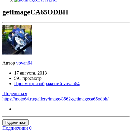
getImageCA65ODBH
Автор
vovan64
17 августа, 2013
591 просмотр
Просмотр изображений vovan64
Поделиться
https://moto64.ru/gallery/image/8562-getimageca65odbh/
Поделиться
Подписчики
0