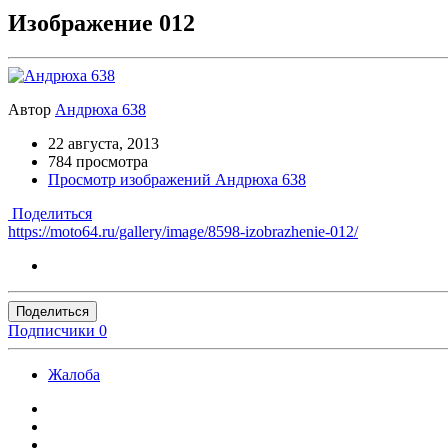
Изображение 012
Автор
Андрюха 638
22 августа, 2013
784 просмотра
Просмотр изображений Андрюха 638
Поделиться
https://moto64.ru/gallery/image/8598-izobrazhenie-012/
Поделиться
Подписчики
0
Жалоба