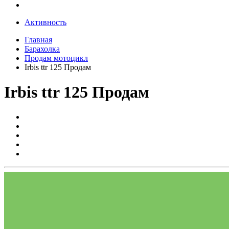
Активность
Главная
Барахолка
Продам мотоцикл
Irbis ttr 125 Продам
Irbis ttr 125 Продам