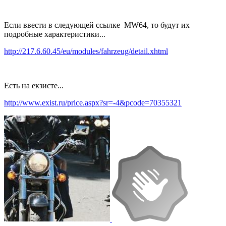
Если ввести в следующей ссылке MW64, то будут их
подробные характеристики...
http://217.6.60.45/eu/modules/fahrzeug/detail.xhtml
Есть на екзисте...
http://www.exist.ru/price.aspx?sr=-4&pcode=70355321