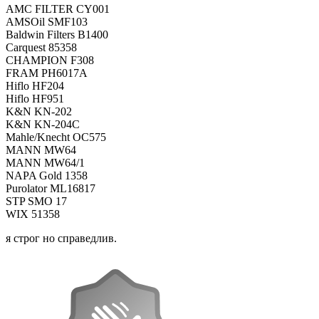
AMC FILTER CY001
AMSOil SMF103
Baldwin Filters B1400
Carquest 85358
CHAMPION F308
FRAM PH6017A
Hiflo HF204
Hiflo HF951
K&N KN-202
K&N KN-204C
Mahle/Knecht OC575
MANN MW64
MANN MW64/1
NAPA Gold 1358
Purolator ML16817
STP SMO 17
WIX 51358
я строг но справедлив.