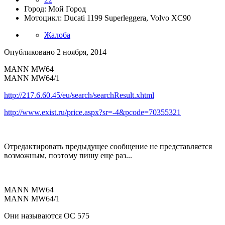
Город: Мой Город
Мотоцикл: Ducati 1199 Superleggera, Volvo XC90
Жалоба
Опубликовано
2 ноября, 2014
MANN MW64
MANN MW64/1
http://217.6.60.45/eu/search/searchResult.xhtml
http://www.exist.ru/price.aspx?sr=-4&pcode=70355321
Отредактировать предыдущее сообщение не представляется
возможным, поэтому пишу еще раз...
MANN MW64
MANN MW64/1
Они называются OC 575