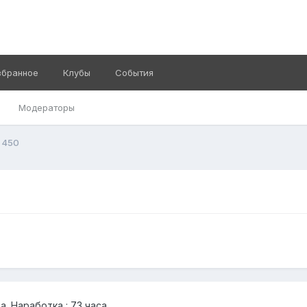
збранное
Клубы
События
Модераторы
 450
. Наработка : 73 часа.