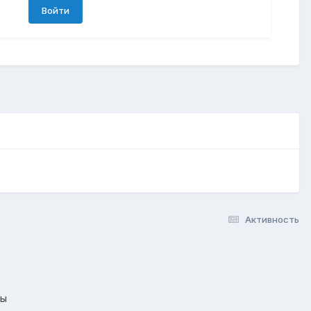
Войти
Активность
лы