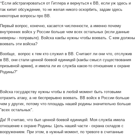
"
Если абстрагироваться от Гитлера и вернуться к ВВ, если уж здесь и
так кипит обсуждение, то не желая никого оскорбить, задам здесь
некоторые вопросы про ВВ.
Первый вопрос, конечно, касается численности, а именно почему
внутренних войск у России больше чем всех остальных (если данные
неверны - поправьте). Войска какбы нужны чтобы воевать. С кем должны
воевать эти войска?
Вообще, вопрос к тем кто служил в ВВ. Считают ли они что, отслужив
в ВВ, они стали ценной боевой единицей (какбы смысл существования
призывной армии), и имела ли их служба какое-то отношение к охране
Родины?"
Войска государству нужны чтобы в любой момент быть готовыми
отразить атаку, а не беспрерывно воевать. ВВ войск в России больше
чем у других, потому что площадь нашей родины значительно больше
"всех остальных".
Да! Я считаю, что был ценной боевой единицей. Моя служба имела
отношение к охране Родины. Цель нашей части - охрана складов с
вооружением. При этом, в нужный момент, по тревоге в считанные