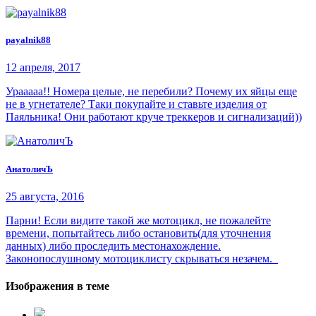
payalnik88
12 апреля, 2017
Урааааа!! Номера целые, не перебили? Почему их яйцы еще
не в угнетателе? Таки покупайте и ставьте изделия от
Паяльника! Они работают круче треккеров и сигнализаций))
АнатоличЪ
25 августа, 2016
Парни! Если видите такой же мотоцикл, не пожалейте
времени, попытайтесь либо остановить(для уточнения
данных) либо проследить местонахождение.
Законопослушному мотоциклисту скрываться незачем.
Изображения в теме