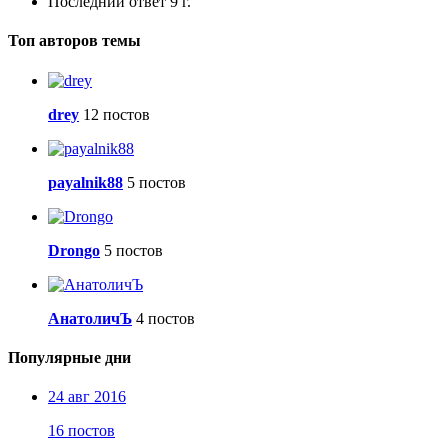
Последний ответ
9 г.
Топ авторов темы
drey
12 постов
payalnik88
5 постов
Drongo
5 постов
АнатоличЪ
4 постов
Популярные дни
24 авг 2016
16 постов