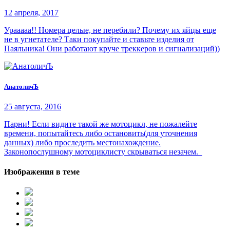
12 апреля, 2017
Урааааа!! Номера целые, не перебили? Почему их яйцы еще
не в угнетателе? Таки покупайте и ставьте изделия от
Паяльника! Они работают круче треккеров и сигнализаций))
АнатоличЪ
25 августа, 2016
Парни! Если видите такой же мотоцикл, не пожалейте
времени, попытайтесь либо остановить(для уточнения
данных) либо проследить местонахождение.
Законопослушному мотоциклисту скрываться незачем.
Изображения в теме