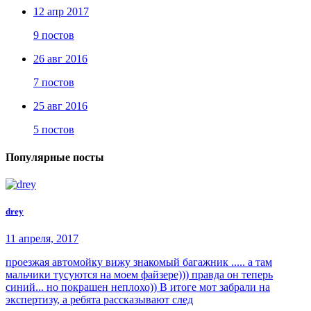
12 апр 2017
9 постов
26 авг 2016
7 постов
25 авг 2016
5 постов
Популярные посты
drey
11 апреля, 2017
проезжая автомойку вижу знакомый багажник ..... а там
мальчики тусуются на моем файзере))) правда он теперь
синий... но покрашен неплохо)) В итоге мот забрали на
экспертизу, а ребята рассказывают след