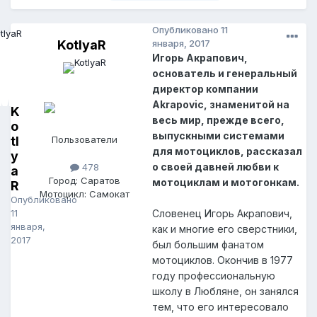
Опубликовано
11
KotlyaR
января, 2017
Игорь Акрапович,
основатель и генеральный
директор компании
Akrapovic, знаменитой на
K
весь мир, прежде всего,
o
выпускными системами
tl
Пользователи
для мотоциклов, рассказал
y
о своей давней любви к
478
a
Город: Саратов
мотоциклам и мотогонкам.
R
Мотоцикл: Самокат
Опубликовано
11
Словенец Игорь Акрапович,
января,
как и многие его сверстники,
2017
был большим фанатом
мотоциклов. Окончив в 1977
году профессиональную
школу в Любляне, он занялся
тем, что его интересовало