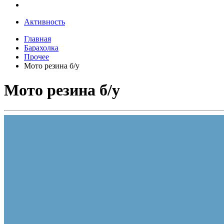
Активность
Главная
Барахолка
Прочее
Мото резина б/у
Мото резина б/у