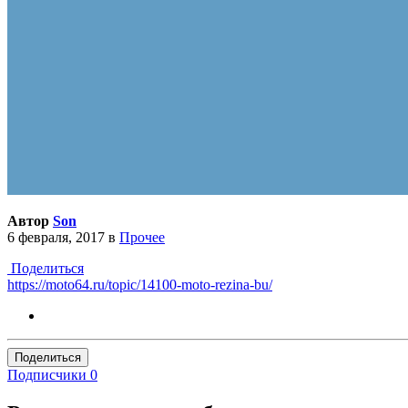
Автор
Son
6 февраля, 2017
в
Прочее
Поделиться
https://moto64.ru/topic/14100-moto-rezina-bu/
Поделиться
Подписчики
0