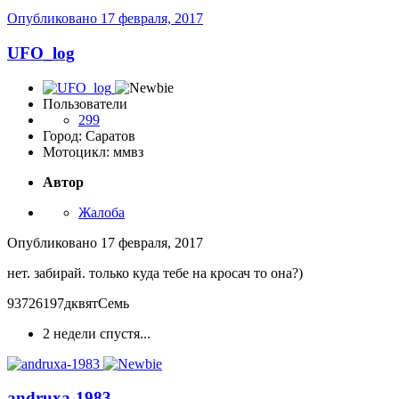
Опубликовано
17 февраля, 2017
UFO_log
Пользователи
299
Город: Саратов
Мотоцикл: ммвз
Автор
Жалоба
Опубликовано
17 февраля, 2017
нет. забирай. только куда тебе на кросач то она?)
93726197дквятСемь
2 недели спустя...
andruxa-1983