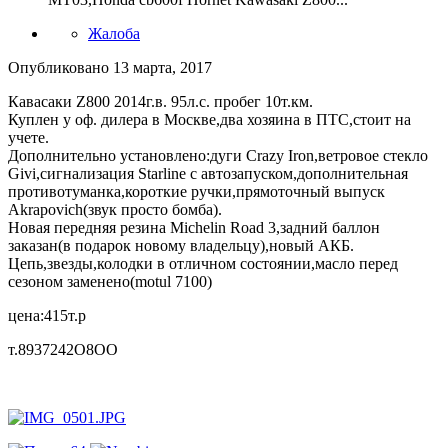
Жалоба
Опубликовано
13 марта, 2017
Кавасаки Z800 2014г.в. 95л.с. пробег 10т.км.
Куплен у оф. дилера в Москве,два хозяина в ПТС,стоит на
учете.
Дополнительно установлено:дуги Crazy Iron,ветровое стекло
Givi,сигнализация Starline с автозапуском,дополнительная
противотуманка,короткие ручки,прямоточный выпуск
Akrapovich(звук просто бомба).
Новая передняя резина Michelin Road 3,задний баллон
заказан(в подарок новому владельцу),новый АКБ.
Цепь,звезды,колодки в отличном состоянии,масло перед
сезоном заменено(motul 7100)
цена:415т.р
т.8937242О8ОО