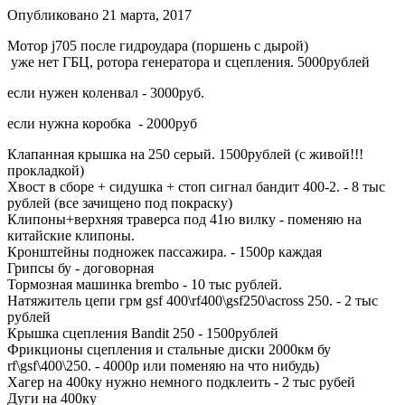
Опубликовано
21 марта, 2017
Мотор j705 после гидроудара (поршень с дырой)
уже нет ГБЦ, ротора генератора и сцепления. 5000рублей
если нужен коленвал - 3000руб.
если нужна коробка - 2000руб
Клапанная крышка на 250 серый. 1500рублей (с живой!!!
прокладкой)
Хвост в сборе + сидушка + стоп сигнал бандит 400-2. - 8 тыс
рублей (все зачищено под покраску)
Клипоны+верхняя траверса под 41ю вилку - поменяю на
китайские клипоны.
Кронштейны подножек пассажира. - 1500р каждая
Грипсы бу - договорная
Тормозная машинка brembo - 10 тыс рублей.
Натяжитель цепи грм gsf 400\rf400\gsf250\across 250. - 2 тыс
рублей
Крышка сцепления Bandit 250 - 1500рублей
Фрикционы сцепления и стальные диски 2000км бу
rf\gsf\400\250. - 4000р или поменяю на что нибудь)
Хагер на 400ку нужно немного подклеить - 2 тыс рубей
Дуги на 400ку