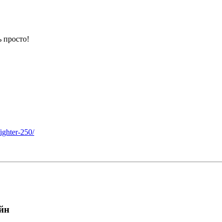
 просто!
ighter-250/
йн