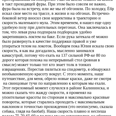
в такт проходящей фуры. При этом было совсем не важно,
фура была на встречу, или же мы её обгоняли. По холодку, Ёбр
искал свое место на трассе, в жизни и на обгонах. Встречно-
боковой ветер вносил свои коррективы в траекторию и
скорость маленького мула. Этим временем, я нашел еще одну
удобную позу при длительных перегонах. Она заключалась в
том, что левая рука подпирала подбородок удобно
закрепившись локтем на баке. Если рука затекала её можно
было развернуть в качестве поддержки правой и уже
упираться телом на локоток. Вообщем пока Юлия искала свою
скорость, я как вы догадались, мысленно занимался
камасутрой, потому что ехать на 137 сильной РФ-ке 80 по
дороге которая похожа на непрерывный стол (ровная в
смысле) может только тот кто знает толк в тонких
извращениях. Перестав пялиться на спидометр, я обнаружил
необыкновенную красоту вокруг. С этого момента, наше
путешествие, для меня, обрело новые краски, даже не смотря
на свинцовые тучи по направлению к которым мы ехали.
Этот переломный момент случился в районе Калининска, и
можно сказать что жажду скорости, я променял на
упоительные красоты по сторонам и максимально красивые
повороты, которые старались проходить с максимальным
наклоном и точностью прохождения (это неописуемо, сказала
собака, глядя на баобаб). Наша скорость плавно и неспеша
падала 75-70-65-60 и тд пока мы не остановились на обочине