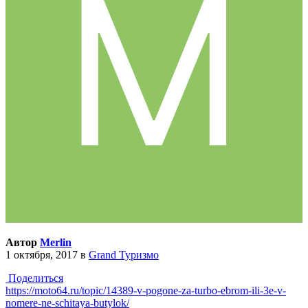
Автор
Merlin
1 октября, 2017
в
Grand Туризмо
Поделиться
https://moto64.ru/topic/14389-v-pogone-za-turbo-ebrom-ili-3e-v-
nomere-ne-schitaya-butylok/