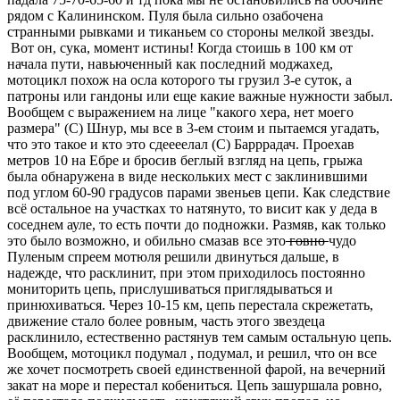
рядом с Калининском. Пуля была сильно озабочена
странными рывками и тиканьем со стороны мелкой звезды.
Вот он, сука, момент истины! Когда стоишь в 100 км от
начала пути, навьюченный как последний моджахед,
мотоцикл похож на осла которого ты грузил 3-е суток, а
патроны или гандоны или еще какие важные нужности забыл.
Вообщем с выражением на лице "какого хера, нет моего
размера" (С) Шнур, мы все в 3-ем стоим и пытаемся угадать,
что это такое и кто это сдеееелал (С) Барррадач. Проехав
метров 10 на Ебре и бросив беглый взгляд на цепь, грыжа
была обнаружена в виде нескольких мест с заклинившими
под углом 60-90 градусов парами звеньев цепи. Как следствие
всё остальное на участках то натянуто, то висит как у деда в
соседнем ауле, то есть почти до подножки. Размяв, как только
это было возможно, и обильно смазав все это
говно
чудо
Пуленым спреем мотюля решили двинуться дальше, в
надежде, что расклинит, при этом приходилось постоянно
мониторить цепь, прислушиваться приглядываться и
принюхиваться. Через 10-15 км, цепь перестала скрежетать,
движение стало более ровным, часть этого звездеца
расклинило, естественно растянув тем самым остальную цепь.
Вообщем, мотоцикл подумал , подумал, и решил, что он все
же хочет посмотреть своей единственной фарой, на вечерний
закат на море и перестал кобениться. Цепь зашуршала ровно,