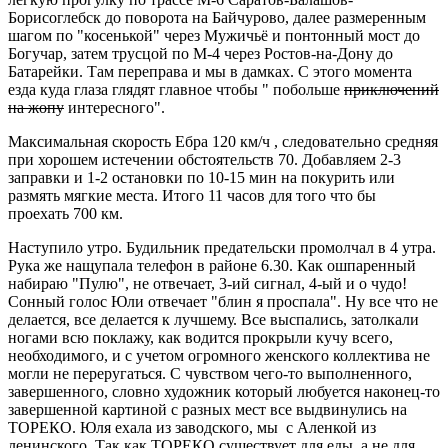
Борисоглебск до поворота на Байчурово, далее размеренным
шагом по "косенькой" через Мужичьё и понтонный мост до
Богучар, затем трусцой по М-4 через Ростов-на-Дону до
Батарейки. Там переправа и мы в дамках. С этого момента
езда куда глаза глядят главное чтобы " побольше
приключений
на жопу
интересного".
Максимальная скорость Ебра 120 км/ч , следовательно средняя
при хорошем истечении обстоятельств 70. Добавляем 2-3
заправки и 1-2 остановки по 10-15 мин на покурить или
размять мягкие места. Итого 11 часов для того что бы
проехать 700 км.
Наступило утро. Будильник предательски промолчал в 4 утра.
Рука же нащупала телефон в районе 6.30. Как ошпаренный
набираю "Пулю", не отвечает, 3-ий сигнал, 4-ый и о чудо!
Сонный голос Юли отвечает "блин я проспала". Ну все что не
делается, все делается к лучшему. Все выспались, затолкали
ногами всю поклажу, как водится прокрыли кучу всего,
необходимого, и с учетом огромного женского коллектива не
могли не переругаться. С чувством чего-то выполненного,
завершенного, словно художник который любуется наконец-то
завершенной картиной с разных мест все выдвинулись на
ТОРЕКО. Юля ехала из заводского, мы с Аленкой из
ленинского. Так как ТОРЕКО существует для еды, а не для