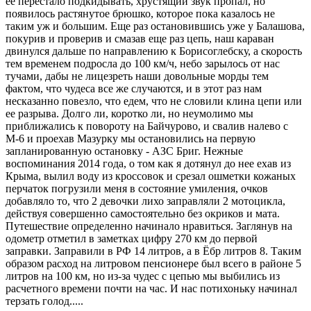
её перестало подкидывать, хрустящий звук пропал, но
появилось растянутое брюшко, которое пока казалось не
таким уж и большим. Еще раз остановившись уже у Балашова,
покурив и проверив и смазав еще раз цепь, наш караван
двинулся дальше по направлению к Борисоглебску, а скорость
тем временем подросла до 100 км/ч, небо зарылось от нас
тучами, дабы не лицезреть наши довольные морды тем
фактом, что чудеса все же случаются, и в этот раз нам
несказанно повезло, что едем, что не словили клина цепи или
ее разрыва. Долго ли, коротко ли, но неумолимо мы
приближались к повороту на Байчурово, и свалив налево с
М-6 и проехав Мазурку мы остановились на первую
запланированную остановку - АЗС Бриг. Нежные
воспоминания 2014 года, о том как я дотянул до нее ехав из
Крыма, вылил воду из кроссовок и срезал ошметки кожаных
перчаток погрузили меня в состояние умиления, очков
добавляло то, что 2 девочки лихо заправляли 2 мотоцикла,
действуя совершенно самостоятельно без окриков и мата.
Путешествие определенно начинало нравиться. Заглянув на
одометр отметил в заметках цифру 270 км до первой
заправки. Заправили в РФ 14 литров, а в Ёбр литров 8. Таким
образом расход на литровом пенсионере был всего в районе 5
литров на 100 км, но из-за чудес с цепью мы выбились из
расчетного времени почти на час. И нас потихоньку начинал
терзать голод.....