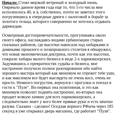
Начало:
Стоял мерзкий ветреный и холодный июнь.
Омрачало данное время года еще то, что 5-го числа мне
исполнилось 40, и я, собственно, почти не заметил этого
погрузившись в очередные дрязги с налоговой в борьбе за
золотого тельца, которого совершенно не хотелось отдавать
дармоедам.
Осматривая достопримечательности, прогуливаясь около
своего офиса, наслаждаясь видами урбанизации старых
спальных районов, где высотки нависали над хибарками и
домиками прошлого и позапрошлого столетия я обнаружил,
что новая экономическая доктрина, почти как эти высотки,
сожрали хибары малого бизнеса в виде 2-х парикмахерских.
Задумавшись о превратностях судьбы и бизнеса, мое
настроение получило полное разочарование ибо найти
хорошего мастера который как минимум не отрежет тебе уши,
и как максимум все будет выглядеть не очень косо, очень не
просто. Немного погрустив, вернулся с прогулки и поехал в
гости к "Пуле". Во-первых она позитивная, и это как
минимум позволит поднять настроение, во-вторых она
продает всякую химию для всех парикмахерских, а
следовательно знает у кого более прямые руки и есть зачатки
разума. Сказано - сделано! Оседлав верного РФыча через 185
секунд я уже открывал дверь магазина, где работает "Пуля".