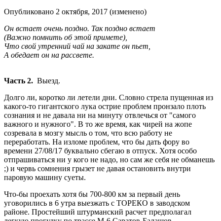
Опубликовано
2 октября, 2017
(изменено)
Он встает очень поздно. Так поздно встает
(Важно помнить об этой примете),
Что свой утренний чай на закате он пьет,
А обедает он на рассвете.
Часть 2.
Выезд.
Долго ли, коротко ли летели дни. Словно стрела пущенная из
какого-то гигантского лука острие проблем пронзало плоть
сознания и не давала ни на минуту отвлечься от "самого
важного и нужного". В то же время, как чирей на жопе
созревала в мозгу мысль о том, что всю работу не
переработать. На изломе проблем, что бы дать фору во
времени 27/08/17 буквально сбегаю в отпуск. Хотя особо
отпрашиваться ни у кого не надо, но сам же себя не обманешь
;) и червь сомнения грызет не давая остановить внутри
паровую машину суеты.
Что-бы проехать хотя бы 700-800 км за первый день
уговорились в 6 утра выезжать с ТОРЕКО в заводском
районе. Простейший штурманский расчет предполагал
легкую прогулку по трассе М-6 Саратов-Балашов-