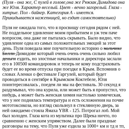
(Пуля - она же, С пулей в голове,она же Рюкзак Димидова она
же Юля. Характер веселый. Цвет - вечно загорелый. Глаза -
хитрые. Пол - байкер. Категория А - имеется.
Прикидывается нажепницей, но ездит самостоятельно)
Пуля не ожидала того, что я просвищу сегодня рядом с ней.
Не поддельное удивление моим прибытием и уж тем паче
вопросом, она даже не пыталась скрывать. Было видно, что
удивление одна из самых положительных эмоций за этот
день. Пуля поведала мне поучительную историю о
мальчике
Билли
Димидове который очень очень очень сильно любил
деньги
ездить, но злостные начальники и директора заслали
его в 100500 командировок и теперь не кому подстраховать
будет ее во время отпуска при поездке в Крым. Вспомнив о
словах Аленки о фестивале Гаргулей, который будет
проводиться в сентябре в Крымском Коктебеле, Юля
поинтересовалась , поедем ли мы на фестиваль. 30 секунд я
раздумывал, что она курила, или может быть я пропустил, что
нибудь, а может быть женская химия настолько химическая,
что у нее поднялась температура и есть осложнения на почве
мототоксикоза, но взгляд скользнул в стеклянную дверь, за
ней ожидаемо стояла Ямаха YBR - 125. Потрогал лоб. Мой
был холоден. Глаза кота из мультика про Шрека ничто, по
сравнению с женским упрямством. Далее были праздные
разговоры на тему, что Пуля уже ездила за 1000+ км и тд и тп,