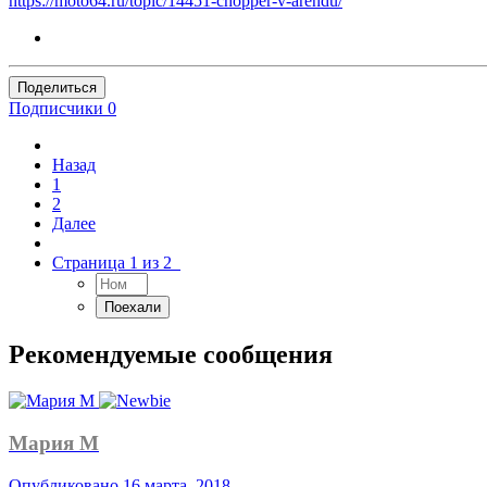
https://moto64.ru/topic/14451-chopper-v-arendu/
Поделиться
Подписчики
0
Назад
1
2
Далее
Страница 1 из 2
Рекомендуемые сообщения
Мария М
Опубликовано
16 марта, 2018