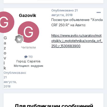
Опубликовано
21
Gazovik
августа, 2018
Посмотри объявление "Xonda
CRF 250 R" на Авито:
https://www.avito.ru/saratov/mot
G
otsikly_i_mototehnika/xonda_crf_
a
250_r_1530683900
z
Читатели
o
110
v
Город: Саратов
i
Мотоцикл: эндурик
k
Опубликовано
21
августа,
2018
Для публикации сообщений