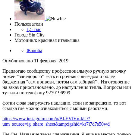
Пользователи
1,5 тыс
Город: Sin City
Мотоцикл: красивая итальяшка
Жалоба
Опубликовано
11 февраля, 2019
Предлогаю сообществу профессиональную ручную заточку
ножей "занедорого" есть и срочная с выездом и более
бюджетная "сам привози, потом сам забирай" . Изготовоение
на заказ приостановлено, до наступления тепла. Вопросы или
тут или по телефону 9279196999
фотки сюда выгружать накладно, если не запрещено, то вот
ссылка где можно ознакомиться с моими работами.
https://www.instagram.com/p/Bl-EVlVn-kU/?
utm_source=ig_share_sheet&amp;igshid=kr7i7d7s50wd
Пы.Сы. Название темы для названия. Я еще не мастер, только