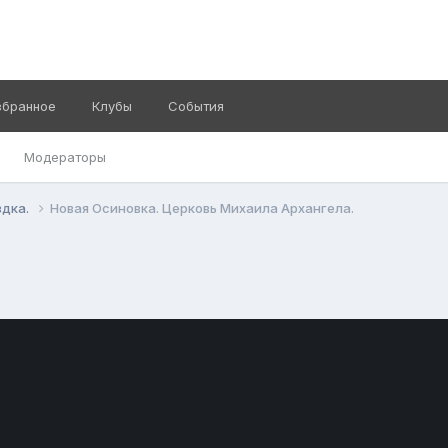
збранное
Клубы
События
Модераторы
здка.
Новая Осиновка. Церковь Михаила Архангела.