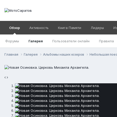
Обзор
Активность
Книга Памяти
Лидеры
И
Форумы
Галерея
Пользователи онлайн
Правила
Главная
Галерея
Альбомы наших юзеров
Небольшая пое