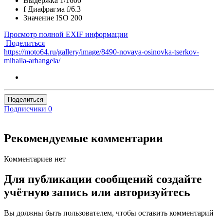
Выдержка
1/1600
f
Диафрагма
f/6.3
Значение ISO
200
Просмотр полной EXIF информации
Поделиться
https://moto64.ru/gallery/image/8490-novaya-osinovka-tserkov-
mihaila-arhangela/
Поделиться
Подписчики
0
Рекомендуемые комментарии
Комментариев нет
Для публикации сообщений создайте
учётную запись или авторизуйтесь
Вы должны быть пользователем, чтобы оставить комментарий