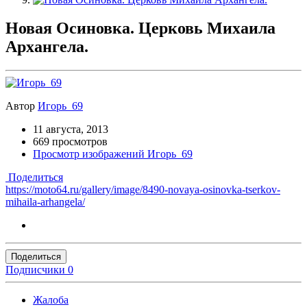
Новая Осиновка. Церковь Михаила
Архангела.
Автор
Игорь_69
11 августа, 2013
669 просмотров
Просмотр изображений Игорь_69
Поделиться
https://moto64.ru/gallery/image/8490-novaya-osinovka-tserkov-
mihaila-arhangela/
Поделиться
Подписчики
0
Жалоба