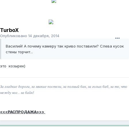
TurboX
Опубликовано
14 декабря, 2014
Василий! А почему камеру так криво поставили? Слева кусок
стены торчит...
это козырек)
За гладкие дороги, за мягкие постели, за полный бак, за голых баб, за то, что
между ног... за байк!
<<<РАСПРОДАЖА>>>