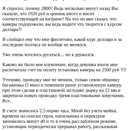
Я спросил, почему 2800? Ведь несколько минут назад Вы
сказали, что 1920 руб и ценник висел и висит
соответствующий на витрине? На что он мне сказал, что
камеры подорожали, вы ведь видите что творится с курсом
доллара?!
Я сообщил ему что мне фиолетово, какой курс доллара и за
последние полчаса он вообще не менялся.
Уже очень хотелось ругаться.... но я держался.
Каково же было мое изумление, когда девушка внизу мне
распечатала счет на оплату установки камеры на 2500 руб !!!!
Уточняю, проводку мне не меняли, только сняли обшивку
багажника (5 мин) и поменяли ранее установленую камеру,
при этом сделав в пластиковой заглушке дырку на 22 мм.и
закрепили новую проводку тремя пластиковыми хомутквми.
Все.
В счете значилось 2,5 нормо часа. Мной без учета мойки,
времени на поиски серла, напильника и перекуров
занимались минут 40 и то в очень расслабленом режиме,
установщик периодически прерывал работу, рассказывая