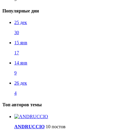
Популярные дни
25 дек
30
15 янв
17
14 янв
9
26 дек
4
Топ авторов темы
ANDRUCCIO
10 постов