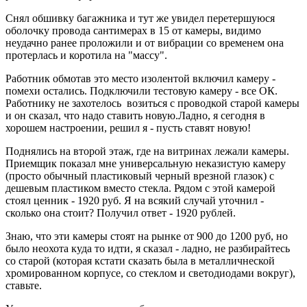
Снял обшивку багажника и тут же увидел перетершуюся
оболочку провода сантимерах в 15 от камеры, видимо
неудачно ранее проложили и от вибрации со временем она
протерлась и коротила на "массу".
Работник обмотав это место изолентой включил камеру -
помехи остались. Подключили тестовую камеру - все ОК.
Работнику не захотелось возиться с проводкой старой камеры
и он сказал, что надо ставить новую.Ладно, я сегодня в
хорошем настроении, решил я - пусть ставят новую!
Поднялись на второй этаж, где на витринах лежали камеры.
Приемщик показал мне универсальную неказистую камеру
(просто обычный пластиковый черный врезной глазок) с
дешевым пластиком вместо стекла. Рядом с этой камерой
стоял ценник - 1920 руб. Я на всякий случай уточнил -
сколько она стоит? Получил ответ - 1920 рублей.
Знаю, что эти камеры стоят на рынке от 900 до 1200 руб, но
было неохота куда то идти, я сказал - ладно, не разбирайтесь
со старой (которая кстати сказать была в металличнеской
хромированном корпусе, со стеклом и светодиодами вокруг),
ставьте.