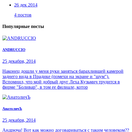
26 дек 2014
4 постов
Популярные посты
ANDRUCCIO
25 декабря, 2014
Наконец дошли у меня руки заняться барахлившей камерой
заднего вида в Прадике (помехи на экране и "шум").
Вспомнил, что мой добрый друг Леха Кузьмич трудится в
фирме "Боливар", в том ее филиале, котор
АнатоличЪ
25 декабря, 2014
Андрюча! Вот как можно договариваться с таким человеком??