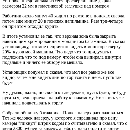
Устновка представляла из себя просверливание дырки
размером 22 мм в пластиковой заглушке над номером.
Работник около минут 40 ходил по ремзоне в поисках сверла,
потом еще минут 20 в поисках напильника. Раза три-четыре
он при этом отходил курить.
В итоге установил ее так, что верхняя зона была закрыта
нависющим хромированным молдингом багажника. Я сказал
установщику, что мне неприятно видеть в мониторе сверху
20% кузов моей машины. Что надо что то придумать и
подложить что то под камеру, чтобы она выпирала изнутри
подальше и ничего ее обзору не мешало.
Установщик подумал и сказал, что мол все равно же все
видно, зачем мне видеть линию горизонта и неба, пусть так
будет.
Ну думаю, ладно, по своейски же делают, пусть будет, не буду
ругаться, ведь приехал на работу к знакомому. Но злость уже
начинала подкатывать к горлу.
Собрали обшивку багажника. Пошел наверх расплачиваться.
Тот же человек наверху, у которого я спрашивал про цену
камеры "пикнул" штрих кодом по считывателю и сказал, что с
меня 2800 рублей за камеру, а работы надо оплатить внизу.