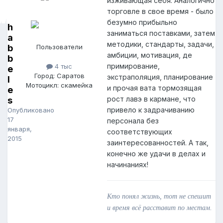
изживающая себя. Аналогично
торговле в свое время - было
безумно прибыльно
h
заниматься поставками, затем
a
методики, стандарты, задачи,
b
Пользователи
амбиции, мотивация, де
b
примирование,
4 тыс
e
Город: Саратов
экстраполяция, планирование
l
Мотоцикл: скамейка
и прочая вата тормозящая
e
рост лавэ в кармане, что
s
привело к задрачиванию
Опубликовано
17
персонала без
января,
соответствующих
2015
заинтересованностей. А так,
конечно же удачи в делах и
начинаниях!
Кто понял жизнь, тот не спешит
и время всё расставит по местам.