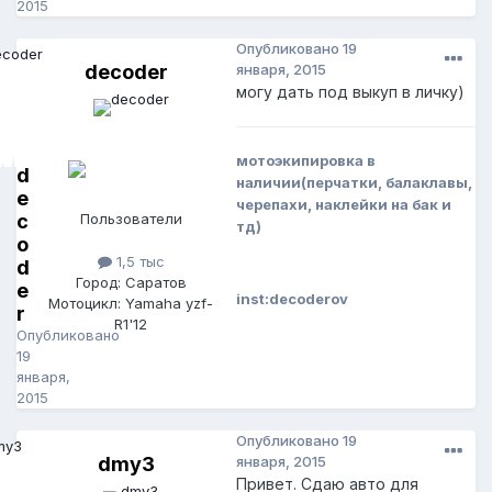
2015
Опубликовано
19
decoder
января, 2015
могу дать под выкуп в личку)
мотоэкипировка в
d
наличии(перчатки, балаклавы,
e
черепахи, наклейки на бак и
c
Пользователи
тд)
o
1,5 тыс
d
Город: Саратов
e
inst:decoderov
Мотоцикл: Yamaha yzf-
r
R1'12
Опубликовано
19
января,
2015
Опубликовано
19
dmy3
января, 2015
Привет. Сдаю авто для