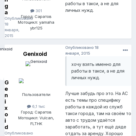
работы в такси, а не для
g
личных нужд.
301
a
Город: Саратов
Опубликовано
Мотоцикл: yamaha
18
ybr125
января,
2015
Опубликовано
18
Genixoid
января, 2015
хочу взять именно для
работы в такси, а не для
личных нужд.
G
e
Лучше забудь про это. На АС
n
Пользователи
есть темы про специфику
i
6,1 тыс
работы в каждой из служб
x
Город: Саратов
такси города, там на своём то
o
Мотоцикл: Vulcan,
i
авто с трудом удаётся
FLTHK
d
заработать, а тут ещё дяде
Опубликовано
отдать за аренду. Хорошо