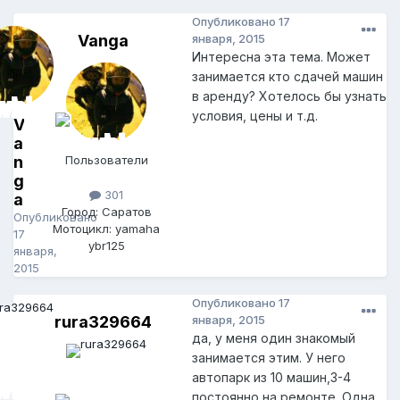
Опубликовано
17
Vanga
января, 2015
Интересна эта тема. Может
занимается кто сдачей машин
в аренду? Хотелось бы узнать
условия, цены и т.д.
V
a
n
Пользователи
g
301
a
Город: Саратов
Опубликовано
Мотоцикл: yamaha
17
ybr125
января,
2015
Опубликовано
17
rura329664
января, 2015
да, у меня один знакомый
занимается этим. У него
автопарк из 10 машин,3-4
постоянно на ремонте. Одна