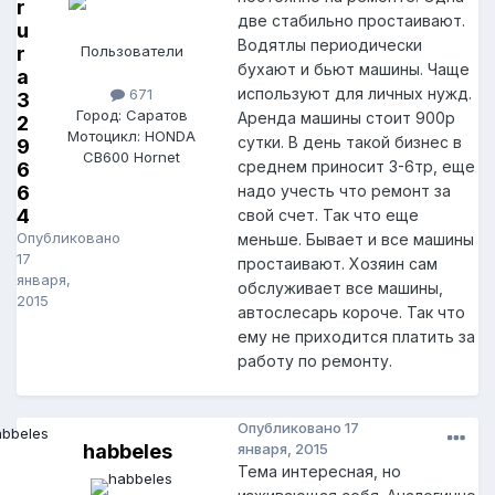
r
две стабильно простаивают.
u
Водятлы периодически
r
Пользователи
бухают и бьют машины. Чаще
a
используют для личных нужд.
671
3
Город: Саратов
Аренда машины стоит 900р
2
Мотоцикл: HONDA
сутки. В день такой бизнес в
9
CB600 Hornet
среднем приносит 3-6тр, еще
6
6
надо учесть что ремонт за
4
свой счет. Так что еще
Опубликовано
меньше. Бывает и все машины
17
простаивают. Хозяин сам
января,
обслуживает все машины,
2015
автослесарь короче. Так что
ему не приходится платить за
работу по ремонту.
Опубликовано
17
habbeles
января, 2015
Тема интересная, но