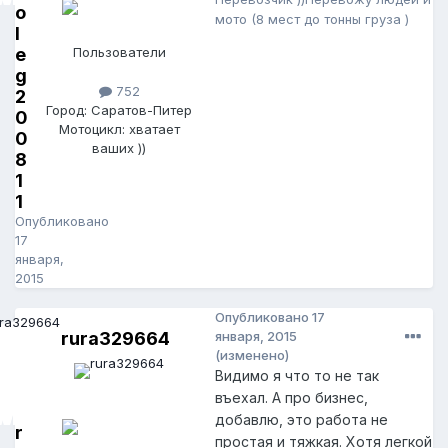
o
мото (8 мест до тонны груза )
l
e
Пользователи
g
752
2
Город: Саратов-Питер
0
Мотоцикл: хватает
0
ваших ))
8
1
1
Опубликовано
17
января,
2015
Опубликовано
17
rura329664
января, 2015
(изменено)
Видимо я что то не так
въехал. А про бизнес,
добавлю, это работа не
r
простая и тяжкая. Хотя легкой