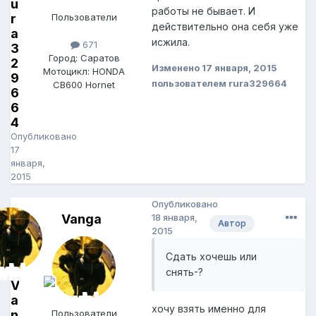
u
работы не бывает. И
r
Пользователи
действительно она себя уже
a
исжила.
671
3
Город: Саратов
2
Изменено
17 января, 2015
Мотоцикл: HONDA
9
пользователем rura329664
CB600 Hornet
6
6
4
Опубликовано
17
января,
2015
Опубликовано
Vanga
18 января,
Автор
2015
Сдать хочешь или
снять-?
V
a
хочу взять именно для
n
Пользователи