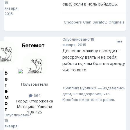
18
ещё, если в ноль выйдешь.
января,
2015
Choppers Clan Saratov, Originals
Опубликовано
19
Бегемот
января, 2015
Дешевле машину в кредит-
рассрочку взять и на себя
работать, чем брать в аренду
чье то авто.
Б
е
г
Пользователи
«Бублик! Бублик!» — издевались
е
дети, не подозревая, что
664
м
Колобок смертельно ранен.
Город: Сторожовка
о
Мотоцикл: Yamaha
т
YBR-125
Опубликовано
19
января,