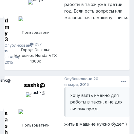
работы в такси уже третий
год. Если есть вопросы или
желание взять машину - пиши.
d
m
y
Пользователи
3
237
Опубликовано
Город: Энгельс
19
Мотоцикл: Honda VTX
января,
1300c
2015
Опубликовано
20
sashk@
января, 2015
хочу взять именно для
работы в такси, а не для
личных нужд.
s
a
жить в машине нужно будет )
s
Пользователи
h