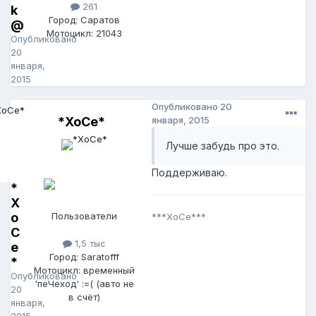
261
k
Город: Саратов
@
Мотоцикл: 21043
Опубликовано
20
января,
2015
Опубликовано
20
*ХоСе*
января, 2015
Лучше забудь про это.
Поддерживаю.
*
Х
о
Пользователи
***ХоСе***
С
1,5 тыс
е
Город: Saratofff
*
Мотоцикл: временный
Опубликовано
'пеЧеход' :=( (авто не
20
в счёт)
января,