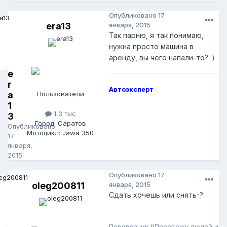
Опубликовано
17
era13
января, 2015
Так парню, я так понимаю,
нужна просто машина в
аренду, вы чего напали-то? :)
e
r
Автоэксперт
a
Пользователи
1
1,3 тыс
3
Город: Саратов
Опубликовано
Мотоцикл: Jawa 350
17
января,
2015
Опубликовано
17
oleg200811
января, 2015
Сдать хочешь или снять-?
Перевозчик ))Перевожу людей и