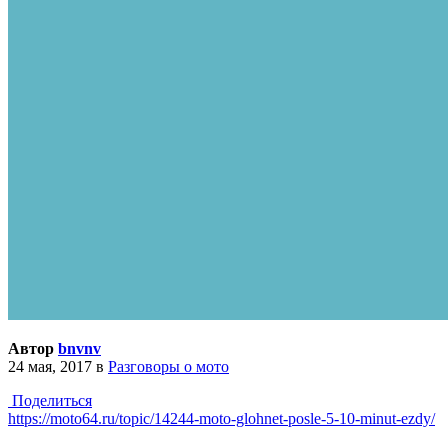
Автор
bnvnv
24 мая, 2017
в
Разговоры о мото
Поделиться
https://moto64.ru/topic/14244-moto-glohnet-posle-5-10-minut-ezdy/