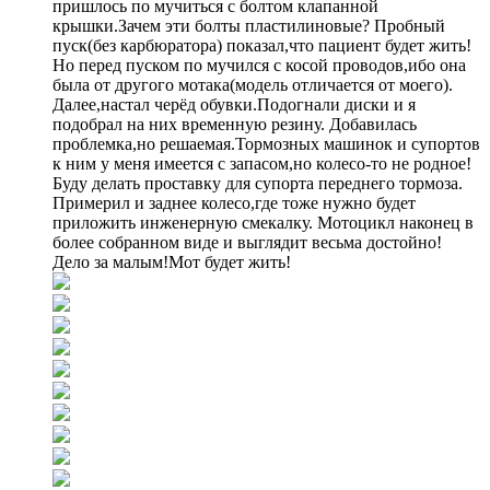
пришлось по мучиться с болтом клапанной
крышки.Зачем эти болты пластилиновые? Пробный
пуск(без карбюратора) показал,что пациент будет жить!
Но перед пуском по мучился с косой проводов,ибо она
была от другого мотака(модель отличается от моего).
Далее,настал черёд обувки.Подогнали диски и я
подобрал на них временную резину. Добавилась
проблемка,но решаемая.Тормозных машинок и супортов
к ним у меня имеется с запасом,но колесо-то не родное!
Буду делать проставку для супорта переднего тормоза.
Примерил и заднее колесо,где тоже нужно будет
приложить инженерную смекалку. Мотоцикл наконец в
более собранном виде и выглядит весьма достойно!
Дело за малым!Мот будет жить!