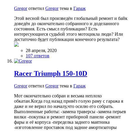
Gregor
ответил
Gregor
тема в
Гараж
Этой весной был произведён глобальный ремонт и байк
доведён до окончательно собранного и доделанного
состояния. Есть смысл публикации? Есть
интересующиеся судьбой этого мотоцикла люди? Или
достаточно будет публикации конечного результата?
28 апреля, 2020
107 ответов
Racer Triumph 150-10D
Gregor
ответил
Gregor
тема в
Гараж
Мот окончательно собран и весьма неплохо
обкатан.Когда год назад привёз голую раму с гаража я
даже и не верил по началу,что осилю его собрать.
Выполненные работы: -замена траверсы -замена перьев
вилки -покупка и ремонт приборной панели -ремонт
фары и её корпуса -переделка заднего маятника
-изготовление проставок под задние амортизаторы