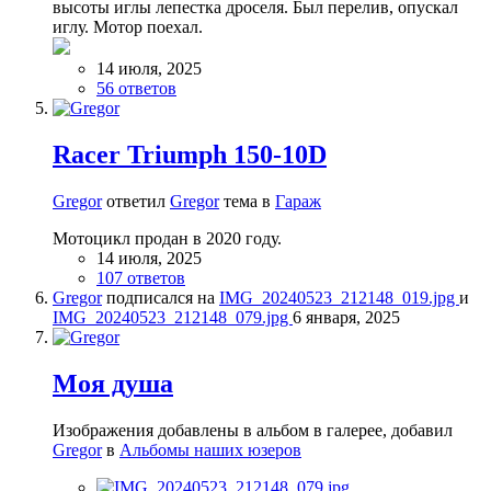
высоты иглы лепестка дроселя. Был перелив, опускал
иглу. Мотор поехал.
14 июля, 2025
56 ответов
Racer Triumph 150-10D
Gregor
ответил
Gregor
тема в
Гараж
Мотоцикл продан в 2020 году.
14 июля, 2025
107 ответов
Gregor
подписался на
IMG_20240523_212148_019.jpg
и
IMG_20240523_212148_079.jpg
6 января, 2025
Моя душа
Изображения добавлены в альбом в галерее, добавил
Gregor
в
Альбомы наших юзеров