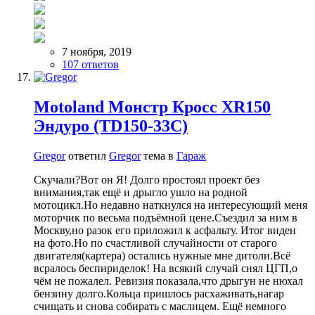
7 ноября, 2019
107 ответов
Motoland Монстр Кросс XR150
Эндуро (TD150-33C)
Gregor
ответил
Gregor
тема в
Гараж
Скучали?Вот он Я! Долго простоял проект без
внимания,так ещё и дрыгло ушло на родной
мотоцикл.Но недавно наткнулся на интересующий меня
моторчик по весьма подъёмной цене.Съездил за ним в
Москву,но разок его приложил к асфальту. Итог виден
на фото.Но по счастливой случайности от старого
двигателя(картера) остались нужные мне дитоли.Всё
всралось беспириделок! На всякий случай снял ЦГП,о
чём не пожалел. Ревизия показала,что дрыгун не нюхал
бензину долго.Кольца пришлось расхаживать,нагар
счищать и снова собирать с маслицем. Ещё немного