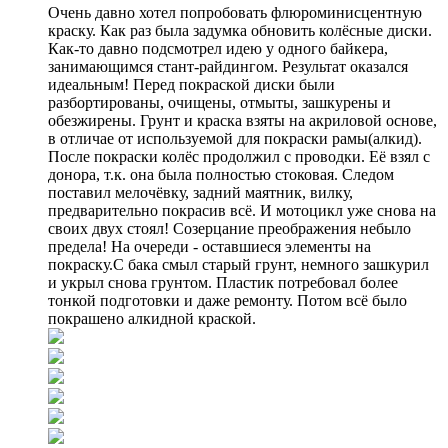
Очень давно хотел попробовать флюроминисцентную
краску. Как раз была задумка обновить колёсные диски.
Как-то давно подсмотрел идею у одного байкера,
занимающимся стант-райдингом. Результат оказался
идеальным! Перед покраской диски были
разбортированы, очищены, отмыты, зашкурены и
обезжирены. Грунт и краска взяты на акриловой основе,
в отличае от используемой для покраски рамы(алкид).
После покраски колёс продолжил с проводки. Её взял с
донора, т.к. она была полностью стоковая. Следом
поставил мелочёвку, задний маятник, вилку,
предварительно покрасив всё. И мотоцикл уже снова на
своих двух стоял! Созерцание преображения небыло
предела! На очереди - оставшиеся элементы на
покраску.С бака смыл старый грунт, немного зашкурил
и укрыл снова грунтом. Пластик потребовал более
тонкой подготовки и даже ремонту. Потом всё было
покрашено алкидной краской.