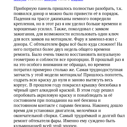
Приборную панель пришлось полностью разобрать, т.к.
появился донор и можно было привести её в порядок.
Падения на трассе джимханы немного повредили
крепления, но в этот раз я им уделил больше времени и
хорошенько усилил. Также, поколдовал с замком
зажигания, для возможности использовать один ключ
для всех замков на мотоцикле. Фару я заменил-взял с
донора. С обтекателем фары всё было куда сложнее! На
него потратил более двух недель общего времени
ремонта. Было очень тяжело восстановить визуальную
геометрию и соблюсти все пропорции. В прошлый раз я
на это особого внимания не обращал, но времени
потратил примерно столько же. Самая труднодоступная
запчасть у этой модели мотоцикла! Пришлось попотеть,
содрать всю краску до нуля и заново вытягуть весь
корпус. В прошлом году покрасил крышку бензобака в
чёрный цвет алкидной краской. В этом году решил
опробовать акриловую краску и понаблюдать за её
состоянием при попадании на неё бензина и
постоянном контакте с парами бензина. Наконец дошло
время для установки двигателя, мелочёвки и
окончательной сборки. Самый трудоёмкий и долгий был
ремонт обтекателя фары. Именно ему суждено быть
кульминацией всей этой эпопеи.