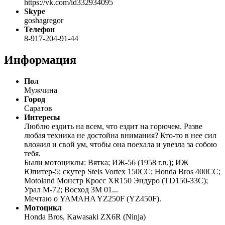
https://vk.com/id332934095
Skype
goshagregor
Телефон
8-917-204-91-44
Информация
Пол
Мужчина
Город
Саратов
Интересы
Люблю ездить на всем, что ездит на горючем. Разве
любая техника не достойна внимания? Кто-то в нее сил
вложил и свой ум, чтобы она поехала и увезла за собою
тебя.
Были мотоциклы: Вятка; ИЖ-56 (1958 г.в.); ИЖ
Юпитер-5; скутер Stels Vortex 150СС; Honda Bros 400CC;
Motoland Монстр Кросс XR150 Эндуро (TD150-33C);
Урал М-72; Восход 3М 01...
Мечтаю о YAMAHA YZ250F (YZ450F).
Мотоцикл
Honda Bros, Kawasaki ZX6R (Ninja)