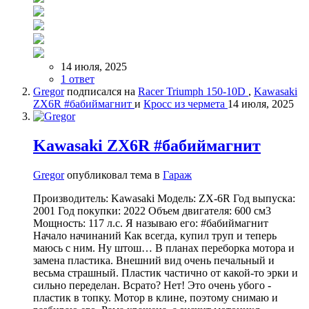
14 июля, 2025
1 ответ
Gregor
подписался на
Racer Triumph 150-10D
,
Kawasaki
ZX6R #бабиймагнит
и
Кросс из чермета
14 июля, 2025
Kawasaki ZX6R #бабиймагнит
Gregor
опубликовал тема в
Гараж
Производитель: Kawasaki Модель: ZX-6R Год выпуска:
2001 Год покупки: 2022 Объем двигателя: 600 см3
Мощность: 117 л.с. Я называю его: #бабиймагнит
Начало начинаний Как всегда, купил труп и теперь
маюсь с ним. Ну штош… В планах переборка мотора и
замена пластика. Внешний вид очень печальный и
весьма страшный. Пластик частично от какой-то эрки и
сильно переделан. Всрато? Нет! Это очень убого -
пластик в топку. Мотор в клине, поэтому снимаю и