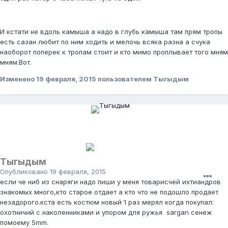
И кстати не вдоль камыша а надо в глубь камыша там прям тропы
есть сазан любит по ним ходить и мелочь всяка разна а счука
наоборот поперек к тропам стоит и кто мимо проплывает того мням
мням.Вот.
Изменено
19 февраля, 2015
пользователем Тыгыдым
Тыгыдым
Опубликовано
19 февраля, 2015
если че ниб из снаряги надо пиши у меня товарисчей ихтиандров
знакомых много,кто старое отдает а кто что не подошло продает
незадорого.кста есть костюм новый 1 раз мерял когда покупал:
охотничий с наколенниками и упором для ружья sargan сенеж
помоему 5mm.