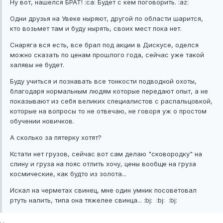
Ну вот, нашелся БРАТ! :ca: Будет с кем поговорить. :az:
Одни друзья на Увеке ныряют, другой по области шарится,
кто возьмет там и буду нырять, своих мест пока нет.
Снаряга вся есть, все брал под акции в Дискусе, оделся
можно сказать по ценам прошлого года, сейчас уже такой
халявы не будет.
Буду учиться и познавать все тонкости подводной охоты,
благодаря нормальным людям которые передают опыт, а не
показывают из себя великих специалистов с распальцовкой,
которые на вопросы то не отвечаю, не говоря уж о простом
обучении новичков.
А сколько за пятерку хотят?
Кстати нет грузов, сейчас вот сам делаю "сковородку" на
спину и груза на пояс отлить хочу, цены вообще на груза
космические, как будто из золота...
Искал на черметах свинец, мне один умник посоветовал
ртуть налить, типа она тяжелее свинца... :bj: :bj: :bj: