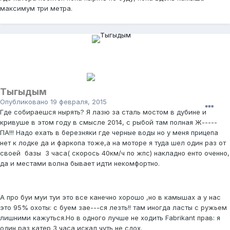
максимум три метра.
Тыгыдым
Опубликовано
19 февраля, 2015
Где собираешся нырять? Я лазю за сталь мостом в дубине и
кривуше в этом году в смысле 2014, с рыбой там полная Ж-----
ПА!!! Надо ехать в березняки где черные воды но у меня прицепа
нет к лодке да и фаркопа тоже,а на моторе я туда шел один раз от
своей базы 3 часа( скорось 40км/ч по жпс) накладно енто оченно,
да и местами волна бывает идти некомфортно.
А про буи муи туи это все канечно хорошо ,но в камышах а у нас
это 95% охоты: с буем зае---ся лезть!! там иногда ласты с ружьем
лишними кажуться.Но в одного лучше не ходить Fabrikant прав: я
один раз катер 3 часа искал чуть не сдох.