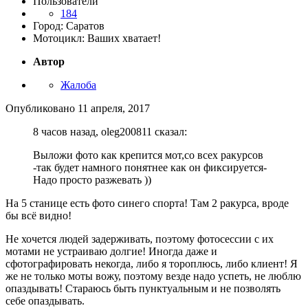
Пользователи
184
Город: Саратов
Мотоцикл: Ваших хватает!
Автор
Жалоба
Опубликовано
11 апреля, 2017
8 часов назад, oleg200811 сказал:
Выложи фото как крепится мот,со всех ракурсов
-так будет намного понятнее как он фиксируется-
Надо просто разжевать ))
На 5 станице есть фото синего спорта! Там 2 ракурса, вроде
бы всё видно!
Не хочется людей задерживать, поэтому фотосессии с их
мотами не устраиваю долгие! Иногда даже и
сфотографировать некогда, либо я тороплюсь, либо клиент! Я
же не только моты вожу, поэтому везде надо успеть, не люблю
опаздывать! Стараюсь быть пунктуальным и не позволять
себе опаздывать.