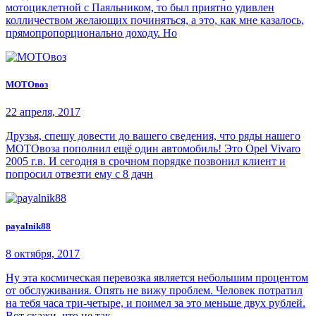
мотоциклетной с Паяльником, то был приятно удивлен
колличеством желающих починяться, а это, как мне казалось,
прямопропорционально доходу. Но
МОТОвоз
22 апреля, 2017
Друзья, спешу довести до вашего сведения, что ряды нашего
МОТОвоза пополнил ещё один автомобиль! Это Opel Vivaro
2005 г.в. И сегодня в срочном порядке позвонил клиент и
попросил отвезти ему с 8 дачн
payalnik88
8 октября, 2017
Ну эта космическая перевозка является небольшим процентом
от обслуживания. Опять не вижу проблем. Человек потратил
на тебя часа три-четыре, и поимел за это меньше двух рублей.
Вот скажи, что не так