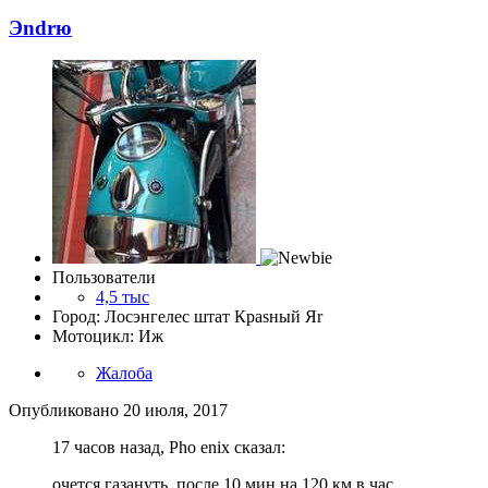
Эndrю
Пользователи
4,5 тыс
Город: Лосэнгелес штат Краsный Яr
Мотоцикл: Иж
Жалоба
Опубликовано
20 июля, 2017
17 часов назад, Pho enix сказал:
очется газануть. после 10 мин на 120 км в час