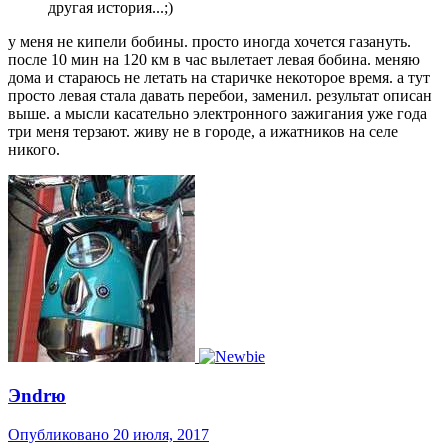
другая история...;)
у меня не кипели бобины. просто иногда хочется газануть.
после 10 мин на 120 км в час вылетает левая бобина. меняю
дома и стараюсь не летать на старичке некоторое время. а тут
просто левая стала давать перебои, заменил. результат описан
выше. а мысли касательно электронного зажигания уже года
три меня терзают. живу не в городе, а ижатников на селе
никого.
Эndrю
Опубликовано
20 июля, 2017