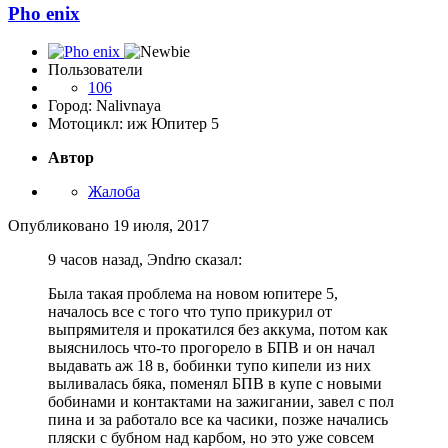
Pho enix
Пользователи
106
Город: Nalivnaya
Мотоцикл: иж Юпитер 5
Автор
Жалоба
Опубликовано
19 июля, 2017
9 часов назад, Эndrю сказал:
Была такая проблема на новом юпитере 5,
началось все с того что тупо прикурил от
выпрямителя и прокатился без аккума, потом как
выяснилось что-то прогорело в БПВ и он начал
выдавать аж 18 в, бобинки тупо кипели из них
выливалась бяка, поменял БПВ в купе с новыми
бобинами и контактами на зажигании, завел с пол
пина и за работало все ка часики, позже начались
пляски с бубном над карбом, но это уже совсем