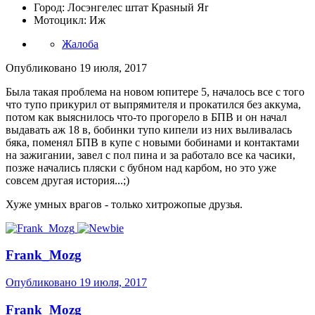
Город: Лосэнгелес штат Краsный Яr
Мотоцикл: Иж
Жалоба
Опубликовано
19 июля, 2017
Была такая проблема на новом юпитере 5, началось все с того
что тупо прикурил от выпрямителя и прокатился без аккума,
потом как выяснилось что-то прогорело в БПВ и он начал
выдавать аж 18 в, бобинки тупо кипели из них выливалась
бяка, поменял БПВ в купе с новыми бобинами и контактами
на зажигании, завел с пол пина и за работало все ка часики,
позже начались пляски с бубном над карбом, но это уже
совсем другая история...;)
Хуже умных врагов - только хитрожопые друзья.
Frank_Mozg
Опубликовано
19 июля, 2017
Frank_Mozg