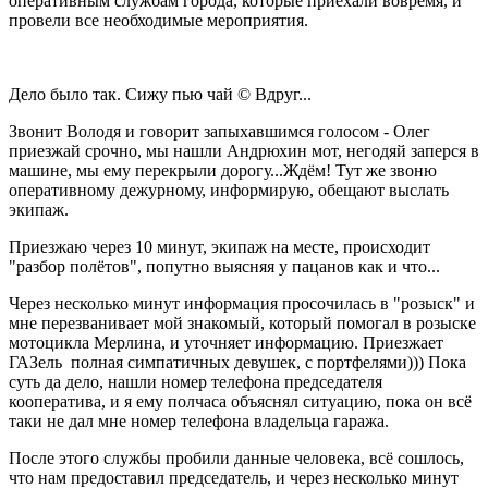
оперативным службам города, которые приехали вовремя, и
провели все необходимые мероприятия.
Дело было так. Сижу пью чай © Вдруг...
Звонит Володя и говорит запыхавшимся голосом - Олег
приезжай срочно, мы нашли Андрюхин мот, негодяй заперся в
машине, мы ему перекрыли дорогу...Ждём! Тут же звоню
оперативному дежурному, информирую, обещают выслать
экипаж.
Приезжаю через 10 минут, экипаж на месте, происходит
"разбор полётов", попутно выясняя у пацанов как и что...
Через несколько минут информация просочилась в "розыск" и
мне перезванивает мой знакомый, который помогал в розыске
мотоцикла Мерлина, и уточняет информацию. Приезжает
ГАЗель полная симпатичных девушек, с портфелями))) Пока
суть да дело, нашли номер телефона председателя
кооператива, и я ему полчаса объяснял ситуацию, пока он всё
таки не дал мне номер телефона владельца гаража.
После этого службы пробили данные человека, всё сошлось,
что нам предоставил председатель, и через несколько минут