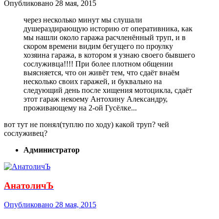
Опубликовано
28 мая, 2015
через несколько минут мы слушали
душераздирающую историю от оперативника, как
мы нашли около гаража расчленённый труп, и в
скором времени видим бегущего по проулку
хозяина гаража, в котором я узнаю своего бывшего
сослуживца!!!! При более плотном общении
выясняется, что он живёт тем, что сдаёт внаём
несколько своих гаражей, и буквально на
следующий день после хищения мотоцикла, сдаёт
этот гараж некоему Антохину Александру,
проживающему на 2-ой Гусёлке...
вот тут не понял(туплю по ходу) какой труп? чей
сослуживец?
Администратор
АнатоличЪ
Опубликовано
28 мая, 2015