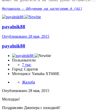
может не долететь.А на твоих руках останется...
Мотошкола - Обучение на категорию А (А1)
payalnik88
Опубликовано
28 мая, 2015
payalnik88
Пользователи
7 тыс
Город: Саратов
Мотоцикл: Yamaha XT600E
Жалоба
Опубликовано
28 мая, 2015
Молодцы!
Поздравляю Джипера с находкой!