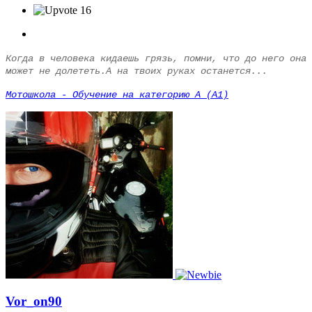
16
Когда в человека кидаешь грязь, помни, что до него она
может не долететь.А на твоих руках останется...
Мотошкола - Обучение на категорию А (А1)
Vor_on90