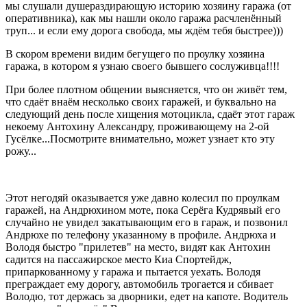
мы слушали душераздирающую историю хозяину гаража (от
оперативника), как мы нашли около гаража расчленённый
труп... и если ему дорога свобода, мы ждём тебя быстрее)))
В скором времени видим бегущего по проулку хозяина
гаража, в котором я узнаю своего бывшего сослуживца!!!!
При более плотном общении выясняется, что он живёт тем,
что сдаёт внаём несколько своих гаражей, и буквально на
следующий день после хищения мотоцикла, сдаёт этот гараж
некоему Антохину Александру, проживающему на 2-ой
Гусёлке...Посмотрите внимательно, может узнает кто эту
рожу...
Этот негодяй оказывается уже давно колесил по проулкам
гаражей, на Андрюхином моте, пока Серёга Кудрявый его
случайно не увидел закатывающим его в гараж, и позвонил
Андрюхе по телефону указанному в профиле. Андрюха и
Володя быстро "прилетев" на место, видят как Антохин
садится на пассажирское место Киа Спортейдж,
припаркованному у гаража и пытается уехать. Володя
преграждает ему дорогу, автомобиль трогается и сбивает
Володю, тот держась за дворники, едет на капоте. Водитель