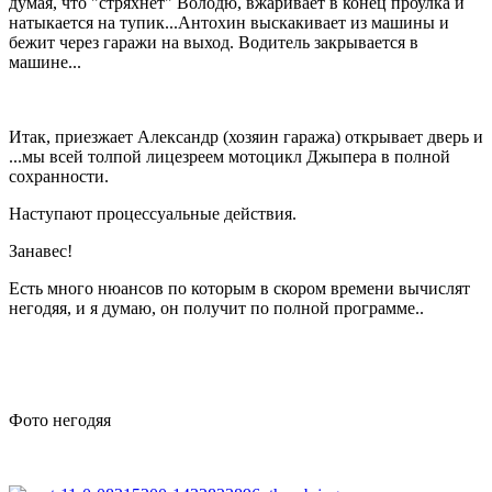
думая, что "стряхнёт" Володю, вжаривает в конец проулка и
натыкается на тупик...Антохин выскакивает из машины и
бежит через гаражи на выход. Водитель закрывается в
машине...
Итак, приезжает Александр (хозяин гаража) открывает дверь и
...мы всей толпой лицезреем мотоцикл Джыпера в полной
сохранности.
Наступают процессуальные действия.
Занавес!
Есть много нюансов по которым в скором времени вычислят
негодяя, и я думаю, он получит по полной программе..
Фото негодяя