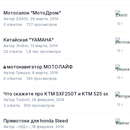
Мотосалон "МотоДром"
Автор
ZX400
,
29 марта, 2014
0
ответов
727
просмотров
Китайская "YAMAHA"
Автор
Эndrю
,
13 марта, 2014
22
ответа
1,8 тыс
просмотра
мотонавигатор МОТОЛАЙФ
Автор
Гришка
,
8 марта, 2014
0
ответов
740
просмотров
Что скажете про KTM SXF250Т и KTM 525 sx
Автор
TurboX
,
28 февраля, 2014
3
ответа
950
просмотров
Прямотоки для honda Steed
Автор
-=ЯД=-
,
18 февраля, 2014