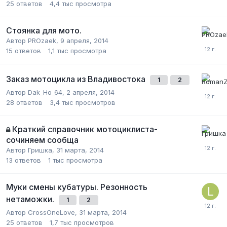
25
ответов
4,4 тыс
просмотра
Стоянка для мото.
Автор
PROzaek
,
9 апреля, 2014
15
ответов
1,1 тыс
просмотра
Заказ мотоцикла из Владивостока
1
2
Автор
Dak_Ho_64
,
2 апреля, 2014
28
ответов
3,4 тыс
просмотров
Краткий справочник мотоциклиста-
сочиняем сообща
Автор
Гришка
,
31 марта, 2014
13
ответов
1 тыс
просмотра
Муки смены кубатуры. Резонность
нетаможки.
1
2
Автор
CrossOneLove
,
31 марта, 2014
25
ответов
1,7 тыс
просмотров